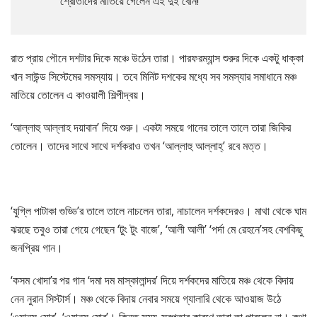
শ্রোতাদের মাতিয়ে গেলেন এই দুই বোন!
রাত প্রায় পৌনে দশটার দিকে মঞ্চে উঠেন তারা। পারফরম্যান্স শুরুর দিকে একটু ধাক্কা
খান সাউন্ড সিস্টেমের সমস্যায়। তবে মিনিট দশকের মধ্যে সব সমস্যার সমাধানে মঞ্চ
মাতিয়ে তোলেন এ কাওয়ালী শিল্পীদ্বয়।
‘আল্লাহু আল্লাহ দয়াবান’ দিয়ে শুরু। একটা সময়ে গানের তালে তালে তারা জিকির
তোলেন। তাদের সাথে সাথে দর্শকরাও তখন ‘আল্লাহু আল্লাহ্‌’ রবে মত্ত।
‘যুগ্লি পাটাকা গুড্ডি’র তালে তালে নাচলেন তারা, নাচালেন দর্শকদেরও। মাথা থেকে ঘাম
ঝরছে তবুও তারা গেয়ে গেছেন ‘টুং টুং বাজে’, ‘আলী আলী’ ‘পর্দা মে রেহনে’সহ বেশকিছু
জনপ্রিয় গান।
‘কসম খোদা’র পর গান ‘দমা দম মাস্কালান্দর’ দিয়ে দর্শকদের মাতিয়ে মঞ্চ থেকে বিদায়
নেন নুরান সিস্টার্স। মঞ্চ থেকে বিদায় নেবার সময়ে গ্যালারি থেকে আওয়াজ উঠে