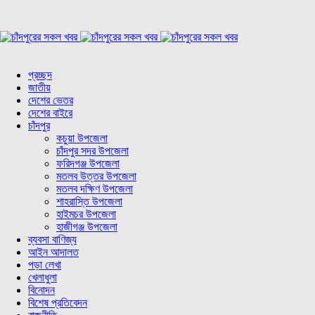
প্রচ্ছদ
জাতীয়
দেশের ভেতর
দেশের বাইরে
চাঁদপুর
কচুয়া উপজেলা
চাঁদপুর সদর উপজেলা
ফরিদগঞ্জ উপজেলা
মতলব উত্তর উপজেলা
মতলব দক্ষিণ উপজেলা
শাহরাস্তি উপজেলা
হাইমচর উপজেলা
হাজীগঞ্জ উপজেলা
ব্যবসা বাণিজ্য
আইন আদালত
পড়া লেখা
খেলাধুলা
বিনোদন
বিশেষ প্রতিবেদন