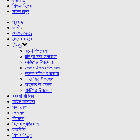
রাজনীতি
শিল্প-সাহিত্য
সফল মানুষ
প্রচ্ছদ
জাতীয়
দেশের ভেতর
দেশের বাইরে
চাঁদপুর
কচুয়া উপজেলা
চাঁদপুর সদর উপজেলা
ফরিদগঞ্জ উপজেলা
মতলব উত্তর উপজেলা
মতলব দক্ষিণ উপজেলা
শাহরাস্তি উপজেলা
হাইমচর উপজেলা
হাজীগঞ্জ উপজেলা
ব্যবসা বাণিজ্য
আইন আদালত
পড়া লেখা
খেলাধুলা
বিনোদন
বিশেষ প্রতিবেদন
রাজনীতি
শিল্প-সাহিত্য