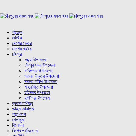
প্রচ্ছদ
জাতীয়
দেশের ভেতর
দেশের বাইরে
চাঁদপুর
কচুয়া উপজেলা
চাঁদপুর সদর উপজেলা
ফরিদগঞ্জ উপজেলা
মতলব উত্তর উপজেলা
মতলব দক্ষিণ উপজেলা
শাহরাস্তি উপজেলা
হাইমচর উপজেলা
হাজীগঞ্জ উপজেলা
ব্যবসা বাণিজ্য
আইন আদালত
পড়া লেখা
খেলাধুলা
বিনোদন
বিশেষ প্রতিবেদন