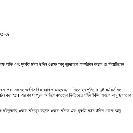
ু হয়েছে।
ে অভি এবং মুফতি মঈন উদ্দিন ওরফে আবু জান্দালকে যাবজ্জীবন কারাদণ্ড দিয়েছিলেন
লা প্রশাসকসহ অর্ধশতাধিক ব্যক্তি আহত হন। নিহত হন পুলিশের দুই কর্মকর্তাসহ
গঠন করা হয়। এর পর সম্পূরক অভিযোগপত্রের ভিত্তিতে মঈন উদ্দিন ওরফে আবু জান্দালের
ে মহিবুল্লাহ ওরফে মফিজুর রহমান ওরফে মফিজ এবং মুফতি মঈন উদ্দিন ওরফে আবু