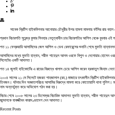
সাবেক ব্রিটিশ হাইকমিশনার আনোয়ার চৌধুরীর উপর হামলা মামলায় ফাঁসির রায় বহাল র
প্রধান বিচারপতি সুরেন্দ্র কুমার সিনহার নেতৃত্বাধীন চার বিচারপতির আপিল বেঞ্চে বুধবার এই শ
গত ১১ ফেব্রুয়ারি আসামিদের জেল আপিল ও ডেথ রেফারেন্সের শুনানি শেষে মুফতি হান্নানসহ
আসামিদের মধ্যে মুফতি হান্নান, শরীফ শাহেদুল আলম ওরফে বিপুল ও দেলোয়ার হোসেন ওরফে
সিলেটের একটি আদালত।
গত ১৪ জুলাই হাইকোর্টের এ রায়ের বিরুদ্ধে খালাস চেয়ে আপিল করেন হরকাতুল জিহাদ নে
২০০৪ সালের ২১ মে সিলেটে হজরত শাহজালাল (রহ.) মাজারে তৎকালীন ব্রিটিশ হাইকমিশনার
তিনজন। ঘটনার দিন অজ্ঞাতপরিচয় আসামির বিরুদ্ধে মামলা করে কোতোয়ালি থানা পুলিশ। ম
নাম অন্তর্ভুক্ত করে অভিযোগ গঠন করা হয়।
বিচার শেষে ২০০৮ সালের ২৩ ডিসেম্বর বিচারিক আদালত মুফতি হান্নান, শরীফ শাহেদুল 
জান্দালকে যাবজ্জীবন কারাদণ্ডাদেশ দেন আদালত।
Recent Posts