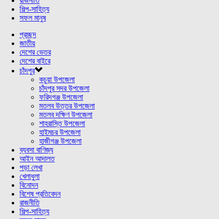
রাজনীতি
শিল্প-সাহিত্য
সফল মানুষ
প্রচ্ছদ
জাতীয়
দেশের ভেতর
দেশের বাইরে
চাঁদপুর
কচুয়া উপজেলা
চাঁদপুর সদর উপজেলা
ফরিদগঞ্জ উপজেলা
মতলব উত্তর উপজেলা
মতলব দক্ষিণ উপজেলা
শাহরাস্তি উপজেলা
হাইমচর উপজেলা
হাজীগঞ্জ উপজেলা
ব্যবসা বাণিজ্য
আইন আদালত
পড়া লেখা
খেলাধুলা
বিনোদন
বিশেষ প্রতিবেদন
রাজনীতি
শিল্প-সাহিত্য