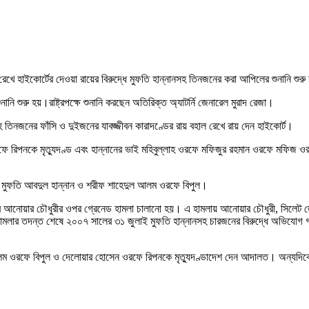
েখে হাইকোর্টের দেওয়া রায়ের বিরুদ্ধে মুফতি হান্নানসহ তিনজনের করা আপিলের শুনানি শুর
ুনানি শুরু হয়।রাষ্ট্রপক্ষে শুনানি করছেন অতিরিক্ত অ্যাটর্নি জেনারেল মুরাদ রেজা।
 তিনজনের ফাঁসি ও দুইজনের যাবজ্জীবন কারাদণ্ডের রায় বহাল রেখে রায় দেন হাইকোর্ট।
 রিপনকে মৃত্যুদণ্ড এবং হান্নানের ভাই মহিবুল্লাহ ওরফে মফিজুর রহমান ওরফে মফিজ ওরফ
তা মুফতি আবদুল হান্নান ও শরীফ শাহেদুল আলম ওরফে বিপুল।
 আনোয়ার চৌধুরীর ওপর গ্রেনেড হামলা চালানো হয়। এ হামলায় আনোয়ার চৌধুরী, সিলেট জে
ামলার তদন্ত শেষে ২০০৭ সালের ৩১ জুলাই মুফতি হান্নানসহ চারজনের বিরুদ্ধে অভিযোগ 
আলম ওরফে বিপুল ও দেলোয়ার হোসেন ওরফে রিপনকে মৃত্যুদণ্ডাদেশ দেন আদালত। অন্যদিক