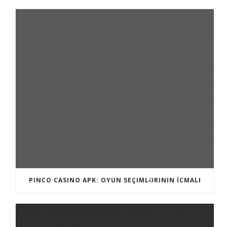
PINCO CASINO APK: OYUN SEÇIMLƏRININ İCMALI