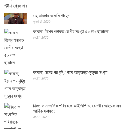
৩২ মামলার আসামি শাহেদ
জুলাই 8, 2020
করোনা: বিশ্বে শনাক্ত রোগীর সংখ্যা ৫০ লাখ ছাড়ালো
মে 21, 2020
করোনা; ঈদের পর বৃদ্ধি পাবে আক্রান্ত-মৃত্যুর সংখ্যা
মে 21, 2020
নিহত ৩ সাংবাদিক পরিবারকে আইজিপি ড. বেনজীর আহমেদ এর
আর্থিক সহায়তা;
মে 21, 2020