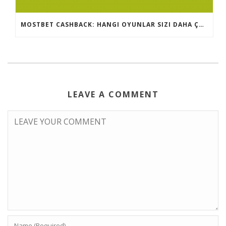
MOSTBET CASHBACK: HANGI OYUNLAR SIZI DAHA ÇOX QAZANA BILƏR?
LEAVE A COMMENT