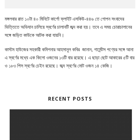
মঙ্গলবার রাত ১০টা ৪০ মিনিটে কার্গো ফ্লাইট এসকিউ-৪৪৬ তে গোপন সংবাদের
ভিত্তিতে অভিযান চালিয়ে স্বর্ণের চালানটি জব্দ করা হয়। তবে এ সময় চোরাচালানের
সঙ্গে জড়িত কাউকে আটক করা যায়নি।
কাস্টম হাউজের সহকারী কমিশনার আহসানুল কবির জানান, গার্মেন্টস পণ্যের সঙ্গে আনা
এ স্বর্ণের মধ্যে এক কিলো ওজনের ১৩টি বার রয়েছে। এ ছাড়া ছোট আকারের ৫টি বার
ও ১৮৩ পিস স্বর্ণের চেইন রয়েছে। জব্দ স্বর্ণের মোট ওজন ১৪ কেজি।
RECENT POSTS