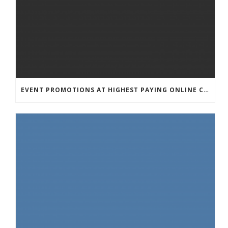
EVENT PROMOTIONS AT HIGHEST PAYING ONLINE CASINOS WITH BEST RTP