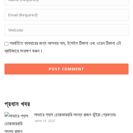
পরবর্তিতে ব্যবহারের জন্য আপনার নাম, ইমেইল ঠিকানা এবং ওয়েব ঠিকানা এই
ব্রাউজারে সংরক্ষণ করুন।
প্রধান খবর
সাভারে গ্যাস চোরাকারবারি সদস্য রাজন ভূঁইয়া গ্রেফতার
অক্টোবর 19, 2020