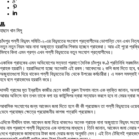
হাছান খান মিসু
চাঁদপুর পল্লী বিদ্যুৎ সমিতি-২-এর বিদ্যুতের সংযোগ প্রত্যাশীদের ভোগান্তি যেন এখন নিত্
নতুন নতুন নিয়ম আর নানা অজুহাতে হয়রানির শিকার হচ্ছেন গ্রাহকরা। আর এই পুরো প্রক্
মিলবে কিনা এমন প্রশ্ন এখন পল্লী বিদ্যুতের নতুন সংযোগ প্রত্যাশীদের।
একাধিক গ্রাহকের এমন অভিযোগের সত্যতা প্রমাণে দৈনিক চাঁদপুর কণ্ঠ প্রতিনিধি সরজমিন
গ্রাহক হয়রানি। হয়রানিগুলো হচ্ছে অনেকটা এই রকম : আবেদনের ২ কপি জমা দিতে হবে, কাউ
অজুহাতগুলো দিয়ে থাকেন পল্লী বিদ্যুতের নিচ থেকে উপরের কর্মচারীরা। এ সকল সমস্যাই 
হবে বলে গ্রাহকদের হয়রানি করে।
দাসদী গ্রামের মৃত ইব্রাহীম কাজীর ছেলে কাজী নুরুল ইসলাম নামে এক ব্যক্তি জানান
আবার অফিসে যান তখন তাকে বলা হয় কাউন্সিলর দ্বারা সত্যায়ন করলে হবে না মেয়র দ্বার
আবাসিক সংযোগের জন্য আবেদন জমা দিতে হলে কী কী প্রয়োজন তা পল্লী বিদ্যুতের ওয়েবসা
ভেদে প্রযোজ্য ক্ষেত্রে প্রয়োজনীয় কাগজ পত্রাদি প্রয়োজন।
এদিকে দীর্ঘদিন যাবৎ আবেদন জমা দিয়ে থাকলেও অনেক গ্রাহক নানা অজুহাতে বিদ্যুৎ সংযো
যায় নাম প্রকাশে পল্লী বিদ্যুতের এক দালালের মাধ্যমে। তিনি জানান, আবেদন জমা নেয়ার পর ই
দেখে গ্রাহককে জামানতের টাকা জমা দেয়ার জন্য অনুমতি দেন। এই তিন টেবিলেই গ্রাহকদেরক