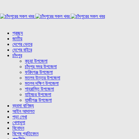
প্রচ্ছদ
জাতীয়
দেশের ভেতর
দেশের বাইরে
চাঁদপুর
কচুয়া উপজেলা
চাঁদপুর সদর উপজেলা
ফরিদগঞ্জ উপজেলা
মতলব উত্তর উপজেলা
মতলব দক্ষিণ উপজেলা
শাহরাস্তি উপজেলা
হাইমচর উপজেলা
হাজীগঞ্জ উপজেলা
ব্যবসা বাণিজ্য
আইন আদালত
পড়া লেখা
খেলাধুলা
বিনোদন
বিশেষ প্রতিবেদন