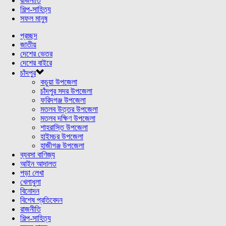
রাজনীতি
শিল্প-সাহিত্য
সফল মানুষ
প্রচ্ছদ
জাতীয়
দেশের ভেতর
দেশের বাইরে
চাঁদপুর
কচুয়া উপজেলা
চাঁদপুর সদর উপজেলা
ফরিদগঞ্জ উপজেলা
মতলব উত্তর উপজেলা
মতলব দক্ষিণ উপজেলা
শাহরাস্তি উপজেলা
হাইমচর উপজেলা
হাজীগঞ্জ উপজেলা
ব্যবসা বাণিজ্য
আইন আদালত
পড়া লেখা
খেলাধুলা
বিনোদন
বিশেষ প্রতিবেদন
রাজনীতি
শিল্প-সাহিত্য