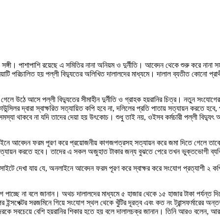
য সঙ্গী। পাশাপাশি রয়েছে এ সমিতির নানা অনিয়ম ও দুর্নীতি। আবেদন থেকে শুরু করে নানা সমস
রিয়াটি পরিচালিত হয় পল্লী বিদ্যুতের অলিখিত দালালদের মাধ্যমে। দালাল ব্যতীত কোনো প
 গেলে উঠে আসে পল্লী বিদ্যুতের সীমাহীন দুর্নীতি ও গ্রাহক হয়রানির চিত্র। নতুন সংয
ন্সিলর দ্বারা স্বাক্ষরিত সত্যায়িত কপি হবে না, দলিলের প্রতি পাতায় সত্যায়ন করতে হব
সমস্যা থাকবে না যদি তাদের দেয়া হয় উৎকোচ। শুধু তাই নয়, ওইসব কর্মচারী পল্লী বিদ্য
, অনলাইনে আবেদন ফরম পূরণ করে প্রয়োজনীয় কাগজপত্রসহ সত্যায়ন করে জমা দিতে গেলে ত
া সত্যায়ন করতে হবে। তাদের এ সকল অজুহাত টাকার জন্য বুঝতে পেরে তখন ভুক্তভোগী ব্যক
ইটে দেখা যায় যে, অনলাইনে আবেদন ফরম পূরণ করে স্বাক্ষর করে সংযোগ প্রত্যাশী ২ কপি
গ পাচ্ছে না বলে জানান। অথচ দালালদের মাধ্যমে ৫ হাজার থেকে ১৫ হাজার টাকা পর্যন্ত দ
ন্সপেক্টর সরজমিনে গিয়ে সংযোগ স্থল থেকে খুঁটির দূরত্ব এবং কত নং ট্রান্সফর্মারের অন্তর
ে সবচেয়ে বেশি হয়রানির শিকার হতে হয় বলে দালালচক্র জানান। তিনি আরও বলেন, আর এই পুর