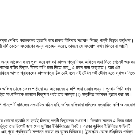
্যা দেখিয়ে গ্রাহকদের হয়রানি করে টাকার বিনিময়ে সংযোগ দিচ্ছে পল্লী বিদ্যুৎ কর্তৃপক্ষ।
্রার্থী যদি কোনো সংযোগের জন্য আবেদন করেন, তাহলে সে সংযোগ কখন মিলবে বা আদৌ
োগের জন্য আবেদন ফরম পূরণ করে যথাযথ কাগজ পত্রাদিসহ অফিসে জমা দিতে গেলেই শুরু হয়
ে, পাশের বাড়ির বিদ্যুৎ বিলের কপি জমা দিতে হবে_ এ রকম নানা অজুহাত। আর এই
ুৎ অফিসে আগত গ্রাহকদের কাগজপত্র ঠিক নেই বলে এই টেবিল ওই টেবিল হতে স্বাক্ষর নিতে
াকে অফিস থেকে ফেরৎ পাঠানো হয় আবেদনের ২ কপি জমা দেয়ার জন্য। পুনরায় তিনি যখন
্তি সাংবাদিককে জানালে কিছুক্ষণ পরই তার সমস্যা (!) সম্বলিত আবেদন গ্রহণ করা হয়।
 পাসপোর্ট সাইজের সত্যায়িত রঙিন ছবি, জমির মালিকানা দলিলের সত্যায়িত কপি ও সংযোগ
িয়ে কোনো হয়রানি না হয়েই মিলছে পল্লী বিদ্যুতের সংযোগ। কিভাবে সম্ভব এ বিষয় জানা
্ভুক্ত তার রিপোর্ট জমা দেন জুনিয়র ইঞ্জিনিয়ারের নিকট। এরপর জুনিয়র ইঞ্জিনিয়র ফাইলটি
ো প্রক্রিয়াটি সম্পন্ন করতে হয় ঘুষের বিনিময়ে। ইন্সপেক্টর থেকে ইঞ্জিনিয়র পর্যন্ত