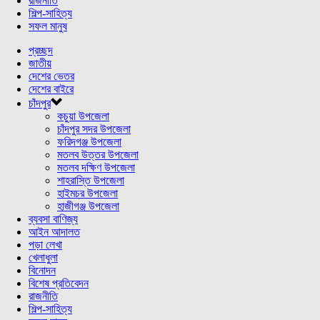
রাজনীতি
শিল্প-সাহিত্য
সফল মানুষ
প্রচ্ছদ
জাতীয়
দেশের ভেতর
দেশের বাইরে
চাঁদপুর
কচুয়া উপজেলা
চাঁদপুর সদর উপজেলা
ফরিদগঞ্জ উপজেলা
মতলব উত্তর উপজেলা
মতলব দক্ষিণ উপজেলা
শাহরাস্তি উপজেলা
হাইমচর উপজেলা
হাজীগঞ্জ উপজেলা
ব্যবসা বাণিজ্য
আইন আদালত
পড়া লেখা
খেলাধুলা
বিনোদন
বিশেষ প্রতিবেদন
রাজনীতি
শিল্প-সাহিত্য