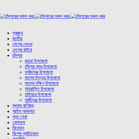
প্রচ্ছদ
জাতীয়
দেশের ভেতর
দেশের বাইরে
চাঁদপুর
কচুয়া উপজেলা
চাঁদপুর সদর উপজেলা
ফরিদগঞ্জ উপজেলা
মতলব উত্তর উপজেলা
মতলব দক্ষিণ উপজেলা
শাহরাস্তি উপজেলা
হাইমচর উপজেলা
হাজীগঞ্জ উপজেলা
ব্যবসা বাণিজ্য
আইন আদালত
পড়া লেখা
খেলাধুলা
বিনোদন
বিশেষ প্রতিবেদন