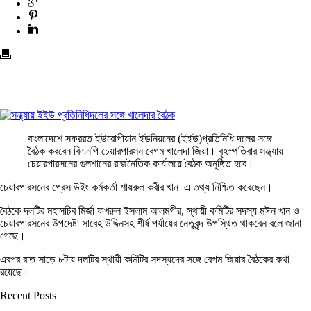
বাংলাদেশে সফররত ইউরোপীয়ান ইউনিয়নের (ইইউ)প্রতিনিধি দলের সঙ্গে
বৈঠক করবেন বিএনপি চেয়ারপারসন বেগম খালেদা জিয়া। বৃহস্পতিবার সন্ধ্যায়
চেয়ারপারসনের গুলশানের রাজনৈতিক কার্যালয়ে বৈঠক অনুষ্ঠিত হবে।
চেয়ারপারসনের প্রেস উইং কর্মকর্তা শায়রুল কবীর খান এ তথ্য নিশ্চিত করেছেন।
বৈঠকে দলটির মহাসচিব মির্জা ফখরুল ইসলাম আলমগীর, স্থায়ী কমিটির সদস্য মঈন খান ও
চেয়ারপারসনের উপদেষ্টা সাবেহ উদ্দিনসহ শীর্ষ পর্যায়ের নেতৃবৃন্দ উপস্থিত থাকবেন বলে জানা
গেছে।
এরপর রাত সাড়ে ৮টায় দলটির স্থায়ী কমিটির সদস্যদের সঙ্গে বেগম জিয়ার বৈঠকের কথা
রয়েছে।
Recent Posts