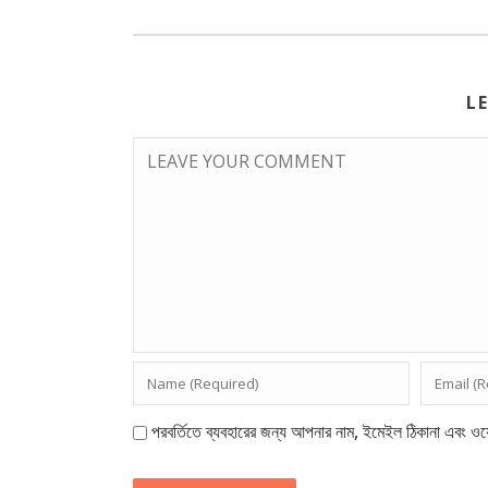
L
পরবর্তিতে ব্যবহারের জন্য আপনার নাম, ইমেইল ঠিকানা এবং ওয়