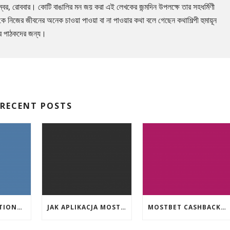
ম্বর, রোববার। কোটি বাঙালির মন জয় করা এই লেখকের জন্মদিন উপলক্ষে তার সহধর্মিণী
িজের জীবনের অনেক চাওয়া পাওয়া বা না পাওয়ার কথা বলে গেছেন কথাশিল্পী হুমায়ূন
ের পাঠকদের জন্য।
RECENT POSTS
EVENT PROMOTIONS AT HIGHEST PAYING ONLINE CASINOS WITH BEST RTP
JAK APLIKACJA MOSTBET WSPIERA UŻYTKOWNIKÓW ANDROIDA?
MOSTBET CASHBACK: HANGI OYUNLAR SIZI DAHA ÇOX QAZANA BILƏR?