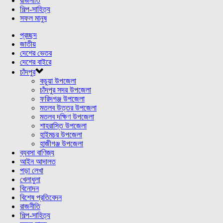
রাজনীতি
শিল্প-সাহিত্য
সফল মানুষ
প্রচ্ছদ
জাতীয়
দেশের ভেতর
দেশের বাইরে
চাঁদপুর
কচুয়া উপজেলা
চাঁদপুর সদর উপজেলা
ফরিদগঞ্জ উপজেলা
মতলব উত্তর উপজেলা
মতলব দক্ষিণ উপজেলা
শাহরাস্তি উপজেলা
হাইমচর উপজেলা
হাজীগঞ্জ উপজেলা
ব্যবসা বাণিজ্য
আইন আদালত
পড়া লেখা
খেলাধুলা
বিনোদন
বিশেষ প্রতিবেদন
রাজনীতি
শিল্প-সাহিত্য