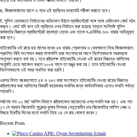
বাইরে তার আইনজীবী ও নিকট আত্মীয় থাকতে পারবেন।
ছ. জিজ্ঞাসাবাদের আগে ও পরে ওই ব্যক্তির ডাক্তারি পরীক্ষা করাতে হবে।
ট. পুলিশ হেফাজতে নির্যাতনের অভিযোগ উঠলে ম্যাজিস্ট্রেট সঙ্গে সঙ্গে মেডিকেল বোর্ড গঠন
করবে। বোর্ড যদি বলে ওই ব্যক্তির ওপর নির্যাতন করা হয়েছে তাহলে সংশ্লিষ্ট পুলিশ
কর্মকর্তার বিরুদ্ধে ম্যাজিস্ট্রেট ব্যবস্থা নেবেন এবং তাকে দণ্ডবিধির ৩৩০ ধারায় অভিযুক্ত
করা হবে।
হাইকোর্টের ওই রায়ে ছয় মাসের মধ্যে ৫৪ ধারায় গ্রেফতার ও হেফাজতে নিয়ে জিজ্ঞাসাবাদে
প্রচলিত বিধি সংশোধন করার পাশাপাশি ধারা সংশোধনের আগে নির্দেশনাগুলো সরকারকে
অনুসরণ করতে বলা হয়। তবে রাষ্ট্রপক্ষ হাইকোর্টের দেওয়া ওই রায়ের বিরুদ্ধে আপিলের
অনুমতি চেয়ে আবেদন করলে ২০০৪ সালে তা মঞ্জুর করা হয়। তবে হাইকোর্টের দেওয়া
নির্দেশনাগুলো ওই সময় স্থগিত করা হয়নি।
এরপর বিগত বছরগুলোতে ৫৪ ও ১৬৭ ধারা সংশোধনে হাইকোর্টের দেওয়া রায়ের বিরুদ্ধে
রাষ্ট্রপক্ষের করা আপিলের বিষয়টি কয়েকবার শুনানির জন্য কার্যতালিকায় এলেও শুনানি পর্যন্ত
গড়ায়নি।
সর্বশেষ গত ২২ মার্চ আপিল বিভাগে রাষ্ট্রপক্ষের আবেদনের ওপর শুনানি শুরু হয়। এবং গত
১৭ মে প্রধান বিচারপতি সুরেন্দ্র কুমার সিনহার নেতৃত্বাধীন চার বিচারপতির আপিল বেঞ্চ এ
বিষয়ে দ্বিতীয় দিনের মতো শুনানি নিয়ে ২৪ মে রায় ঘোষণা করেন।
Recent Posts