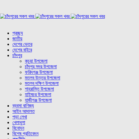
প্রচ্ছদ
জাতীয়
দেশের ভেতর
দেশের বাইরে
চাঁদপুর
কচুয়া উপজেলা
চাঁদপুর সদর উপজেলা
ফরিদগঞ্জ উপজেলা
মতলব উত্তর উপজেলা
মতলব দক্ষিণ উপজেলা
শাহরাস্তি উপজেলা
হাইমচর উপজেলা
হাজীগঞ্জ উপজেলা
ব্যবসা বাণিজ্য
আইন আদালত
পড়া লেখা
খেলাধুলা
বিনোদন
বিশেষ প্রতিবেদন