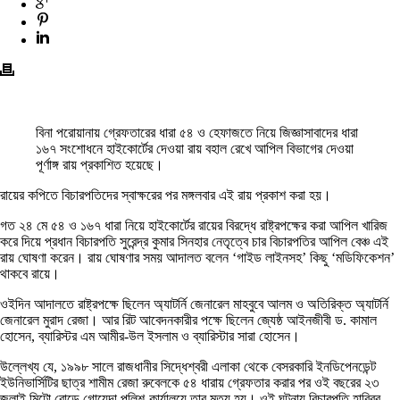
বিনা পরোয়ানায় গ্রেফতারের ধারা ৫৪ ও হেফাজতে নিয়ে জিজ্ঞাসাবাদের ধারা
১৬৭ সংশোধনে হাইকোর্টের দেওয়া রায় বহাল রেখে আপিল বিভাগের দেওয়া
পূর্ণাঙ্গ রায় প্রকাশিত হয়েছে।
রায়ের কপিতে বিচারপতিদের স্বাক্ষরের পর মঙ্গলবার এই রায় প্রকাশ করা হয়।
গত ২৪ মে ৫৪ ও ১৬৭ ধারা নিয়ে হাইকোর্টের রায়ের বিরদ্ধে রাষ্ট্রপক্ষের করা আপিল খারিজ
করে দিয়ে প্রধান বিচারপতি সুরেন্দ্র কুমার সিনহার নেতৃত্বে চার বিচারপতির আপিল বেঞ্চ এই
রায় ঘোষণা করেন। রায় ঘোষণার সময় আদালত বলেন ‘গাইড লাইনসহ’ কিছু ‘মডিফিকেশন’
থাকবে রায়ে।
ওইদিন আদালতে রাষ্ট্রপক্ষে ছিলেন অ্যাটর্নি জেনারেল মাহবুবে আলম ও অতিরিক্ত অ্যাটর্নি
জেনারেল মুরাদ রেজা। আর রিট আবেদনকারীর পক্ষে ছিলেন জ্যেষ্ঠ আইনজীবী ড. কামাল
হোসেন, ব্যারিস্টর এম আমীর-উল ইসলাম ও ব্যারিস্টার সারা হোসেন।
উল্লেখ্য যে, ১৯৯৮ সালে রাজধানীর সিদ্ধেশ্বরী এলাকা থেকে বেসরকারি ইনডিপেনডেন্ট
ইউনিভার্সিটির ছাত্র শামীম রেজা রুবেলকে ৫৪ ধারায় গ্রেফতার করার পর ওই বছরের ২৩
জুলাই মিন্টো রোডে গোয়েন্দা পুলিশ-কার্যালয়ে তার মৃত্যু হয়। ওই ঘটনায় বিচারপতি হাবিবুর