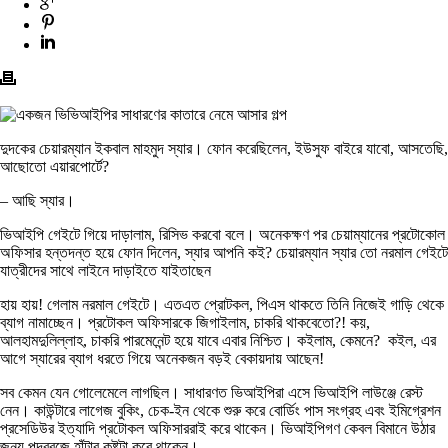
দুদকের চেয়ারম্যান ইকবাল মাহমুদ স্যার। ফোন করেছিলেন, ইউসুফ বাইরে যাবো, আসতেছি,
আছোতো এয়ারপোর্টে?
– আছি স্যার।
ভিআইপি গেইটে গিয়ে দাড়ালাম, রিসিভ করবো বলে। অনেকক্ষণ পর চেয়াম্যানের প্রটোকোল
অফিসার হন্তদন্ত হয়ে ফোন দিলেন, স্যার আপনি কই? চেয়ারম্যান স্যার তো নরমাল গেইটে
যাত্রীদের সাথে লাইনে দাড়াইতে যাইতাছেন
হায় হায়! গেলাম নরমাল গেইটে। এতএত প্রোটকল, পিএস থাকতে তিনি নিজেই গাড়ি থেকে
ব্যাগ নামাচ্ছেন। প্রটোকল অফিসারকে জিগাইলাম, চাকরি থাকবেতো?! কয়,
আলহামদুলিল্লাহ, চাকরি পারমেনেন্ট হয়ে যাবে এবার নিশ্চিত। কইলাম, কেমনে? কইল, এর
আগে স্যারের ব্যাগ ধরতে গিয়ে অনেকজন বড়ই বেকায়দায় আছেন!
সব কেমন যেন গোলেমেলে লাগছিল। সাধারণত ভিআইপিরা এসে ভিআইপি লাউঞ্জে রেস্ট
নেন। কাউন্টারে লাগেজ বুকিং, চেক-ইন থেকে শুরু করে বোর্ডিং পাস সংগ্রহ এবং ইমিগ্রেশন
প্রসেডিউর ইত্যাদি প্রটোকল অফিসাররাই করে থাকেন। ভিআইপিগণ কেবল বিমানে উঠার
জন্য পদব্রজে হাঁটার কষ্টটা করে থাকেন।