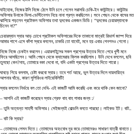
যাইহোক, নিজের ট্টলি নিজে ঠেলে উনি চলে গেলেন সরাসরি চেকি-ইন কাউন্টারে। কাউন্টার
অফিসার উনাকে ভিসা-ডেস্টিনেশন নিয়ে নানা প্রশ্ন করছিলেন। শুনে পেছন থেকে বাঘের মত
ঝাপিয়ে পড়লেন প্রটোকল অফিসার তথা দুদকের একজন ডিডি। “দুদকের চেয়ারম্যানকে
চিনেন না?”
চেয়ারম্যান স্যার আড় চোখে প্রটোকল অফিসারের দিকে তাকানো মাত্রই রিভার্স জাম্প দিয়ে
আমার পাশে এসে কাঁপা স্বরে বললেন, চাকরি তো যাবেই, মনে হয় এবার পেনশনও গেলো।
নিজে নিজে চেকইন করলেন। এয়ারলাইন্সের সকল প্রশ্নের উত্তর দিতে পেরে খুশী মনে
ফিরে আসছিলেন। আমি পেছন থেকে ক্যামেরায় ক্লিক করছিলাম। উনি দেখে বললেন, ছবি
তুলছো কেন?নাহ, তোমারে বকা দেবো না, যদি একটা প্রশ্নের উত্তর দিতে পারো।
ঘাবড়ে গিয়ে বললাম, চেষ্টা করবো স্যার। তবে শর্ত আছে, ভুল উত্তর দিলে দায়দায়িত্ব
আপনার ঘাঁড়ে, কারণ সুপিরিওর লাইয়েবিলিটি!
স্যার বললেন নির্ভয়ে বল তো দেখি- এই কাজটি আমি করেছি এবং করে থাকি কেন জানো?
– আপনি এই কাজটি করেছেন স্যার শ্রেফ বাহ বাহ পাবার জন্য :/
– তুমি অত্যন্ত সাহসী অফিসার। সেইজন্যই বোল্ডলি বলতে পারছো। লাইকড ইট। বাট..
– বাট কি স্যার?
– তোমাদের লেসন দিতে। তোমাদের অহংবোধ দূর করে তোমাদেরও সাধারণ যাত্রী বানাতে।