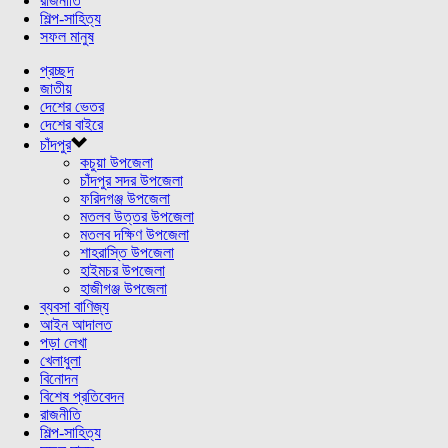
রাজনীতি
শিল্প-সাহিত্য
সফল মানুষ
প্রচ্ছদ
জাতীয়
দেশের ভেতর
দেশের বাইরে
চাঁদপুর
কচুয়া উপজেলা
চাঁদপুর সদর উপজেলা
ফরিদগঞ্জ উপজেলা
মতলব উত্তর উপজেলা
মতলব দক্ষিণ উপজেলা
শাহরাস্তি উপজেলা
হাইমচর উপজেলা
হাজীগঞ্জ উপজেলা
ব্যবসা বাণিজ্য
আইন আদালত
পড়া লেখা
খেলাধুলা
বিনোদন
বিশেষ প্রতিবেদন
রাজনীতি
শিল্প-সাহিত্য