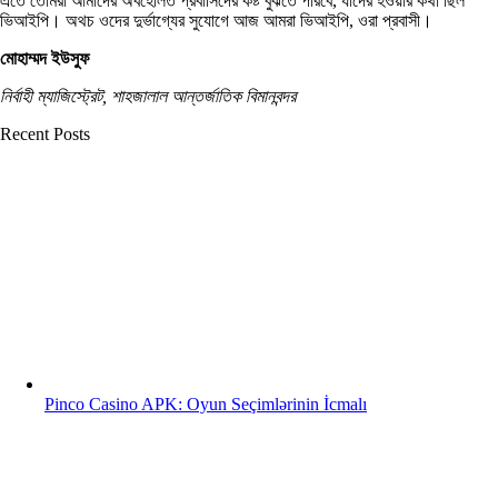
এতে তোমরা আমাদের অবহেলিত প্রবাসিদের কষ্ট বুঝতে পারবে, যাদের হওয়ার কথা ছিল
ভিআইপি। অথচ ওদের দুর্ভাগ্যের সুযোগে আজ আমরা ভিআইপি, ওরা প্রবাসী।
মোহাম্মদ ইউসুফ
নির্বাহী ম্যাজিস্ট্রেট, শাহজালাল আন্তর্জাতিক বিমানবন্দর
Recent Posts
Pinco Casino APK: Oyun Seçimlərinin İcmalı