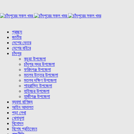
প্রচ্ছদ
জাতীয়
দেশের ভেতর
দেশের বাইরে
চাঁদপুর
কচুয়া উপজেলা
চাঁদপুর সদর উপজেলা
ফরিদগঞ্জ উপজেলা
মতলব উত্তর উপজেলা
মতলব দক্ষিণ উপজেলা
শাহরাস্তি উপজেলা
হাইমচর উপজেলা
হাজীগঞ্জ উপজেলা
ব্যবসা বাণিজ্য
আইন আদালত
পড়া লেখা
খেলাধুলা
বিনোদন
বিশেষ প্রতিবেদন