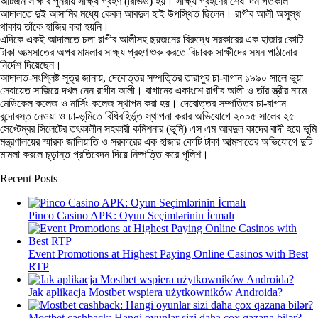
আটজন সাক্ষীর পুনরায় সাক্ষ্য গ্রহণ (রিভিউ) হয়। সাক্ষ্য গ্রহণের শেষ দিন গতকাল
আদালতে দুই আসামির মধ্যে কেবল আবদুল হাই উপস্থিত ছিলেন। রাগীব আলী অসুস্থ
থাকায় তাঁকে হাজির করা হয়নি।
এদিকে একই আদালতে চলা রাগীব আলীসহ ছয়জনের বিরুদ্ধে সরকারের এক হাজার কোটি
টাকা আত্মসাতের অপর মামলার সাক্ষ্য গ্রহণ শুরু করতে বিচারক সাক্ষীদের সমন পাঠানোর
নির্দেশ দিয়েছেন।
আদালত-সংশ্লিষ্ট সূত্র জানায়, দেবোত্তর সম্পত্তির তারাপুর চা-বাগান ১৯৯০ সালে ভুয়া
সেবায়েত সাজিয়ে দখল নেন রাগীব আলী। বাগানের একাংশে রাগীব আলী ও তাঁর স্ত্রীর নামে
মেডিকেল কলেজ ও নার্সিং কলেজ স্থাপন করা হয়। দেবোত্তর সম্পত্তির চা-বাগান
বন্দোবস্ত নেওয়া ও চা-ভূমিতে বিধিবহির্ভূত স্থাপনা করার অভিযোগে ২০০৫ সালের ২৫
সেপ্টেম্বর সিলেটের তৎকালীন সহকারী কমিশনার (ভূমি) এস এম আবদুল কাদের বাদী হয়ে ভূমি
মন্ত্রণালয়ের স্মারক জালিয়াতি ও সরকারের এক হাজার কোটি টাকা আত্মসাতের অভিযোগে দুটি
মামলা করলে চূড়ান্ত প্রতিবেদন দিয়ে নিষ্পত্তি করে পুলিশ।
Recent Posts
Pinco Casino APK: Oyun Seçimlərinin İcmalı
Event Promotions at Highest Paying Online Casinos with Best
RTP
Jak aplikacja Mostbet wspiera użytkowników Androida?
Mostbet cashback: Hangi oyunlar sizi daha çox qazana bilər?