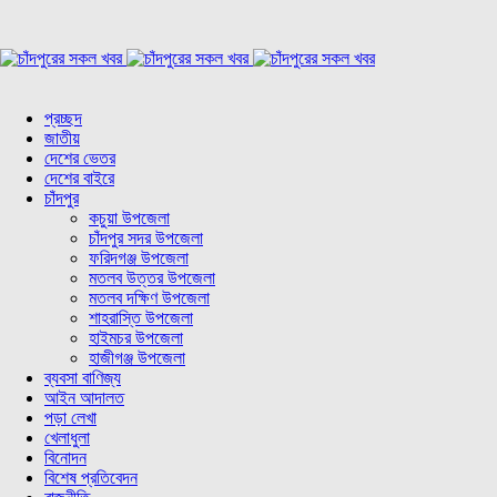
প্রচ্ছদ
জাতীয়
দেশের ভেতর
দেশের বাইরে
চাঁদপুর
কচুয়া উপজেলা
চাঁদপুর সদর উপজেলা
ফরিদগঞ্জ উপজেলা
মতলব উত্তর উপজেলা
মতলব দক্ষিণ উপজেলা
শাহরাস্তি উপজেলা
হাইমচর উপজেলা
হাজীগঞ্জ উপজেলা
ব্যবসা বাণিজ্য
আইন আদালত
পড়া লেখা
খেলাধুলা
বিনোদন
বিশেষ প্রতিবেদন