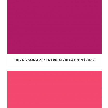
PINCO CASINO APK: OYUN SEÇIMLƏRININ İCMALI