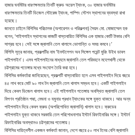
হাজার ঘনমিটার ধারণক্ষমতার তিনটি ক্রুড অয়েল ট্যাংক, ৩০ হাজার ঘনমিটার
ধারণক্ষমতার তিনটি ডিজেল স্টোরেজ ট্যাংক, পাম্পিং স্টেশন স্থাপনের ব্যবস্থা রাখা
হয়েছে।
জানতে চাইলে বিপিসির পরিচালক (অপারেশন ও পরিকল্পনা) সৈয়দ মো. মোজাম্মেল হক
বলেন, ‘পাইপলাইন স্থাপনের কাজটি বাস্তবায়িত বিপিসির এক হাজার কোটি টাকার বেশি
সাশ্রয় হবে। সেই সঙ্গে জ্বালানি তেল খালাসে ভোগান্তি ও সময় কমবে।’
বিপিসি সূত্র জানায়, প্রকল্পটির নাম ‘ইনস্টলেশন অব সিঙ্গেল পয়েন্ট মুরিং উইথ ডাবল
পাইপলাইন’। এসব পাইপলাইনের মাধ্যমে জ্বালানি তেল পরিবহনে মহেশখালী থেকে
চট্টগ্রামের পতেঙ্গার মধ্যে সংযোগ তৈরি করা হবে।
বিপিসির কর্মকর্তারা জানিয়েছেন, প্রকল্পটি বাস্তবায়িত হলে এসব পাইপলাইন দিয়ে বছরে
৪৫ লাখ করে মোট ৯০ লাখ টন জ্বালানি তেল খালাস সম্ভব হবে। একটি পাইপলাইন
দিয়ে কেবল ডিজেল খালাস হবে। এই পাইপলাইন পতেঙ্গায় অবস্থিত জ্বালানি তেল
বিপণন প্রতিষ্ঠান পদ্মা, মেঘনা ও যমুনার প্রধান ট্যাংকের সঙ্গে যুক্ত থাকবে। আর অন্য
পাইপলাইন দিয়ে কেবল ক্রুড (অপরিশোধিত জ্বালানি) খালাস হবে। ক্রুডের
পাইপলাইন যুক্ত থাকবে সরকারি তেল পরিশোধনাগার ইস্টার্ন রিফাইনারির সঙ্গে। ইস্টার্ন
রিফাইনারির অবস্থানও চট্টগ্রামের পতেঙ্গায়।
বিপিসির দায়িত্বশীল একজন কর্মকর্তা জানান, দেশে বছরে ৫০ লাখ টনের বেশি জ্বালানি