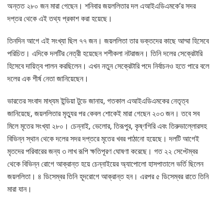
অন্তত ২৮০ জন মারা গেছেন। শনিবার জয়ললিতার দল এআইএডিএমকে’র সদর
দপ্তর থেকে এই তথ্য প্রকাশ করা হয়েছে।
তিনদিন আগে এই সংখ্যা ছিল ৭৭ জন। জয়ললিতা তার ভক্তদের কাছে আম্মা হিসেবে
পরিচিত। এদিকে দলটির নেত্রী হয়েছেন শশীকলা নটরাজন। তিনি দলের সেক্রেটারি
হিসেবে দায়িত্ব পালন করছিলেন। এখন নতুন সেক্রেটারি পদে নির্বাচনও হতে পারে বলে
দলের এক শীর্ষ নেতা জানিয়েছেন।
ভারতের সংবাদ মাধ্যম ইন্ডিয়া টুডে জানায়, গতকাল এআইএডিএমকের নেতৃত্ব
জানিয়েছে, জয়ললিতার মৃত্যুর পর কেবল শোকেই মারা গেছেন ২০৩ জন। তবে সব
মিলে মৃতের সংখ্যা ২৮০। চেন্নাই, ভেলোর, তিরূপুর, কৃষ্ণগিরি এবং তিরুভাল্লোরসহ
বিভিন্ন স্থান থেকে দলের সদর দপ্তরে মৃতের খবর পাঠানো হয়েছে। দলটি আগেই
মৃতদের পরিবারের জন্য ৩ লাখ রূপি ক্ষতিপূরণ ঘোষণা করেছে। গত ২২ সেপ্টেম্বর
থেকে বিভিন্ন রোগে আক্রান্ত হয়ে চেন্নাইয়ের অ্যাপোলো হাসপাতালে ভর্তি ছিলেন
জয়ললিতা। ৪ ডিসেম্বর তিনি হূদরোগে আক্রান্ত হন। এরপর ৫ ডিসেম্বর রাতে তিনি
মারা যান।