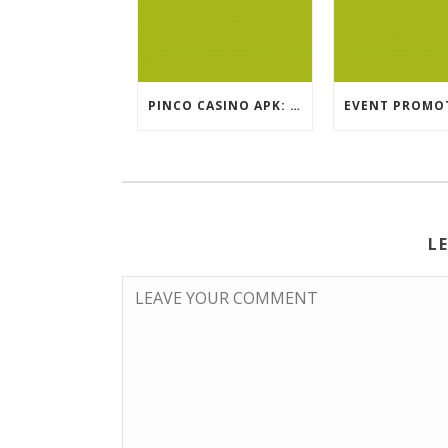
PINCO CASINO APK: OYUN SEÇIMLƏRININ İCMALI
L