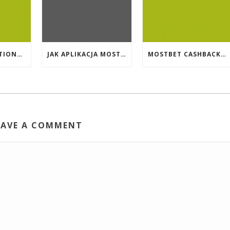
EVENT PROMOTIONS AT HIGHEST PAYING ONLINE CASINOS WITH BEST RTP
JAK APLIKACJA MOSTBET WSPIERA UŻYTKOWNIKÓW ANDROIDA?
MOSTBET CASHBACK: HANGI OYUNLAR SIZI DAHA ÇOX QAZANA BILƏR?
EAVE A COMMENT