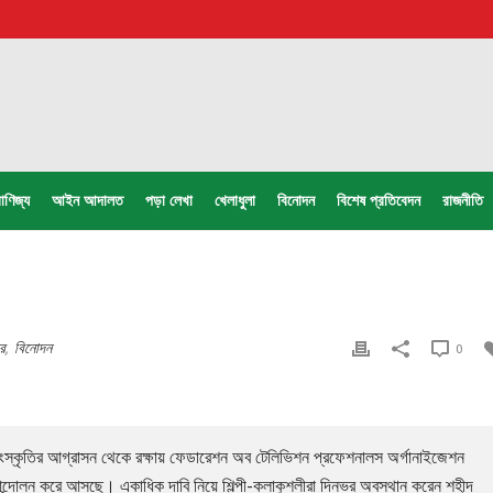
াণিজ্য
আইন আদালত
পড়া লেখা
খেলাধুলা
বিনোদন
বিশেষ প্রতিবেদন
রাজনীতি
র
,
বিনোদন
0
ি সংস্কৃতির আগ্রাসন থেকে রক্ষায় ফেডারেশন অব টেলিভিশন প্রফেশনালস অর্গানাইজেশন
্দোলন করে আসছে। একাধিক দাবি নিয়ে শিল্পী-কলাকুশলীরা দিনভর অবস্থান করেন শহীদ