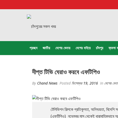
প্রচ্ছদ
জাতীয়
দেশের ভেতর
দেশের বাইরে
চাঁদপুর
ব্যবসা ব
দীপ্ত টিভি ঘেরাও করবে এফটিপিও
By
Chand News
Posted
ডিসেম্বর 19, 2016
In
দেশের ভেত
টেলিভিশন শিল্পকে প্রতিকূলতা, অনিশ্চয়তা, বিদেশ
(এফটিপিও) নভেম্বর মাস থেকেই ধারাবাহিকভাবে আন