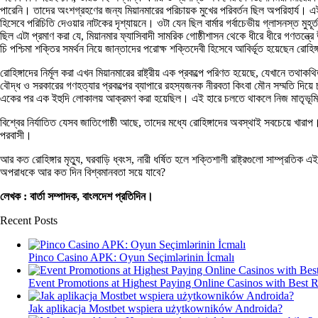
পারেনি। তাদের অংশগ্রহণের জন্য মিয়ানমারের পরিচায়ক মুখের পরিবর্তন ছিল অপরিহার্য। 
হিসেবে পরিচিতি দেওয়ার নাটকের দৃশ্যায়নে। ওটা যেন ছিল বার্মার গর্বাচেভীয় গ্লাসনস্ত মুহ
ছিল এটা প্রমাণ করা যে, মিয়ানমার ফ্যাসিবাদী সামরিক গোষ্ঠীশাসন থেকে ধীরে ধীরে গণতন্ত্রে
চি পশ্চিমা শক্তির সমর্থন নিয়ে জান্তাদের পরোক্ষ শক্তিদেবী হিসেবে আবির্ভূত হয়েছেন রোহিঙ্
রোহিঙ্গাদের নির্মূল করা এখন মিয়ানমারের রাষ্ট্রীয় এক প্রকল্পে পরিণত হয়েছে, যেখানে 
বৌদ্ধ ও সরকারের গণহত্যার প্রকল্পের ব্যাপারে রহস্যজনক নীরবতা কিংবা মৌন সম্মতি দিয়ে চল
একের পর এক ইহুদি লোকালয় আক্রমণ করা হয়েছিল। এই হারে চলতে থাকলে নিজ মাতৃভূমি 
বিশ্বের নির্যাতিত যেসব জাতিগোষ্ঠী আছে, তাদের মধ্যে রোহিঙ্গাদের অবস্থাই সবচেয়ে খার
পরবাসী।
আর কত রোহিঙ্গার মৃত্যু, ঘরবাড়ি ধ্বংস, নারী ধর্ষিত হলে শক্তিশালী রাষ্ট্রগুলো সাম্প্রতিক এ
অপরাধকে আর কত দিন বিশ্বমানবতা সয়ে যাবে?
লেখক : বার্তা সম্পাদক, বাংলদেশ প্রতিদিন।
Recent Posts
Pinco Casino APK: Oyun Seçimlərinin İcmalı
Event Promotions at Highest Paying Online Casinos with Best 
Jak aplikacja Mostbet wspiera użytkowników Androida?