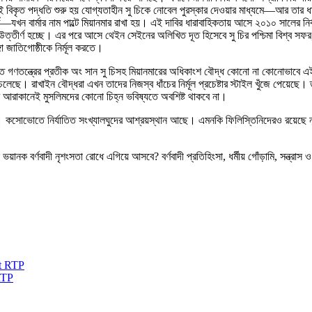
এই বিকৃত পদ্ধতি শুরু হয় যোগ্যতাহীন সু চিকে নোবেল পুরস্কার দেওয়ার মাধ্যমে—আর তার 
ূর্ত—যখন বার্মার নাম পাল্টে মিয়ানমার রাখা হয়। এই দাবির ধারাবাহিকতায় আসে ২০১০ সালের ন
 উত্তীর্ণ হচ্ছে। এর পরে আসে থেইন সেইনের অলিখিত দূত হিসেবে সু চির পশ্চিমা বিশ্ব সফর, যে
গা জাতিগোষ্ঠীকে নির্মূল করতে।
তথাকথিত গণতন্ত্রের প্রতীক অং সান সু চিসহ মিয়ানমারের অধিকাংশ বৌদ্ধ কোনো না কোনোভাব
েছে। রাখাইন বৌদ্ধরা এখন তাদের নিজস্ব ধাঁচের নির্মূল প্রচেষ্টার স্টাইল খুঁজে পেয়েছে। 
আরাকানেই মুসলিমদের কোনো চিহ্ন ভবিষ্যতে অবশিষ্ট থাকবে না।
াপ। কসোভোতে নির্যাতিত সংখ্যালঘুদের আশ্রয়স্থান আছে। এমনকি ফিলিস্তিনিদেরও রয়েছে ন্যূ
ই ভয়ানক বর্ণবাদী নৃশংসতা রোধে এগিয়ে আসবে? বর্ণবাদী প্রতিহিংসা, ধর্মীয় গোঁড়ামি, সন্ত্রাস 
RTP