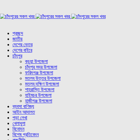
প্রচ্ছদ
জাতীয়
দেশের ভেতর
দেশের বাইরে
চাঁদপুর
কচুয়া উপজেলা
চাঁদপুর সদর উপজেলা
ফরিদগঞ্জ উপজেলা
মতলব উত্তর উপজেলা
মতলব দক্ষিণ উপজেলা
শাহরাস্তি উপজেলা
হাইমচর উপজেলা
হাজীগঞ্জ উপজেলা
ব্যবসা বাণিজ্য
আইন আদালত
পড়া লেখা
খেলাধুলা
বিনোদন
বিশেষ প্রতিবেদন