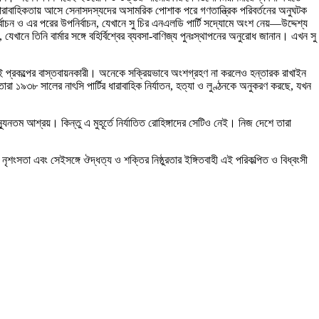
ধারাবাহিকতায় আসে সেনাসদস্যদের অসামরিক পোশাক পরে গণতান্ত্রিক পরিবর্তনের অনুঘটক
ির্বাচন ও এর পরের উপনির্বাচন, যেখানে সু চির এনএলডি পার্টি সদ্যোমে অংশ নেয়—উদ্দেশ্য
খানে তিনি বার্মার সঙ্গে বহির্বিশ্বের ব্যবসা-বাণিজ্য পুনঃস্থাপনের অনুরোধ জানান। এখন সু
ে এই প্রকল্পের বাস্তবায়নকারী। অনেকে সক্রিয়ভাবে অংশগ্রহণ না করলেও হন্তারক রাখাইন
তারা ১৯৩৮ সালের নাৎসি পার্টির ধারাবাহিক নির্যাতন, হত্যা ও লুণ্ঠনকে অনুকরণ করছে, যখন
নতম আশ্রয়। কিন্তু এ মুহূর্তে নির্যাতিত রোহিঙ্গাদের সেটিও নেই। নিজ দেশে তারা
ও নৃশংসতা এবং সেইসঙ্গে ঔদ্ধত্য ও শক্তির নিষ্ঠুরতার ইঙ্গিতবাহী এই পরিকল্পিত ও বিধ্বংসী