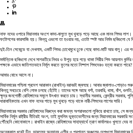
নাফ নদের ওপারে মিয়ানমার অংশে কাদা-বালুতে মুখ থুবড়ে পড়ে আছে এক মানব শিশুর লাশ। এ
ফটোশপের কারসাজি হয়। কিন্তু এগুলো তা হওয়ার নয়, এতটা স্পষ্ট আর নির্মম ছবিগুলো যে 
দুই-তিন সেকেন্ডে যা দেখলাম, একটি শিশুর চোখেমুখে ঢুকে গেছে কাদা-মাটি আর বালু। 
মর্মান্তিক ছবিগুলো দেখে সাগরতীরে নিথর ও উপুড় হয়ে পড়ে থাকা সিরীয় শিশু আয়লান 
পক্ষকে এভাবে জাতিগতভাবে নির্মূল করতে ফুলের মতো নিষ্পাপ শিশুদেরও হত্যা করতে পার
আমার বোধে আসে না।
মিয়ানমারের পশ্চিমা প্রদেশ আরাকান (রাখাইন) বরাবরই জ্বলছে। আবার জ্বালাও-পোড়াও শু
কিন্তু সবচেয়ে বেশি লোক চলছে হেঁটেই। তাদের সঙ্গে আছে বর্শা, তরবারি, ধামা, বাঁশ, গুলত
ক্ষুদ্র জনগোষ্ঠী রোহিঙ্গাদের সমূলে উৎখাত করতে চায়। স্থানীয় সরকার, কেন্দ্রীয় সরকার, 
ধারাবাহিকতায় এখন নাফ নদের পাড়ে মুখ থুবড়ে পড়ে থাকে নারী-শিশুদের লাশের সারি।
মিয়ানমারের সরকার রোহিঙ্গাদের বিরুদ্ধে করা জঘন্য অপরাধগুলো লুকিয়ে রাখতে চায়, সে জন্
সার্বিক নির্মূল রাষ্ট্রীয় নীতিরই অংশ, তাই মুসলিম ভুক্তভোগীদের জন্য মিয়ানমারের সরক
পৌঁছেনি কোনোকালে। রাখাইন রাজ্যে রোহিঙ্গাদের সাহায্যার্থে ত্রাণ কার্যালয়ও খুলতে দেয় ন
অনেককাল ধরেই চীন, ভারতসহ অন্যান্য এশীয় ও প্রশান্ত অঞ্চলের দেশগুলো মিয়ানমারের 