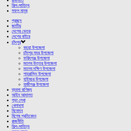
রাজনীতি
শিল্প-সাহিত্য
সফল মানুষ
প্রচ্ছদ
জাতীয়
দেশের ভেতর
দেশের বাইরে
চাঁদপুর
কচুয়া উপজেলা
চাঁদপুর সদর উপজেলা
ফরিদগঞ্জ উপজেলা
মতলব উত্তর উপজেলা
মতলব দক্ষিণ উপজেলা
শাহরাস্তি উপজেলা
হাইমচর উপজেলা
হাজীগঞ্জ উপজেলা
ব্যবসা বাণিজ্য
আইন আদালত
পড়া লেখা
খেলাধুলা
বিনোদন
বিশেষ প্রতিবেদন
রাজনীতি
শিল্প-সাহিত্য