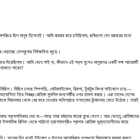
ন্মপরিচয় ছিল মানুষ হিসেবেই। আমি বারবার করে চাইছিলাম, ছবিগুলো যেন বরাবরের মতো
রে বেড়াচ্ছে ফেসবুকের নিউজফিড জুড়ে।
্ধ করে দিয়েছিলাম। আমি ভেবে পাই না, কীভাবে এই সভ্য যুগেও মানুষদের একটি পক্ষ আরেকটি
ব থাকতে পারেন?
ত্র মিছিল। মিছিল চলছে পিপগাড়ি, মোটরসাইকেল, রিকশা, টুকটুক কিংবা সাইকেলে চড়ে—
 সহযোগিতা নিয়ে নিরস্ত্র রোহিঙ্গা মুসলিম জনগোষ্ঠীর ওপর হামলা করছে। এরা তাদের দেশের
োহিঙ্গাকে মিয়ানমার থেকে বের করে দেওয়ার অভিপ্রায়ে গণহত্যার উন্মাদনায় মেতে উঠেছে। তারই
কায় প্রবেশাধিকার দেয় না—পাছে তারা বর্বরতার মাত্রা বুঝে ফেলে। আর যেহেতু রোহিঙ্গাদের
বা ইসলামিক রিলিফ থেকে পাঠানো ত্রাণসামগ্রীও প্রাপক রোহিঙ্গা ভুক্তভোগীদের কাছে
 পায়নি। অনেক দিন ধরেই ইউরোপ ও উত্তর আমেরিকার দেশগুলো মিয়ানমারে ব্যবসা করতে