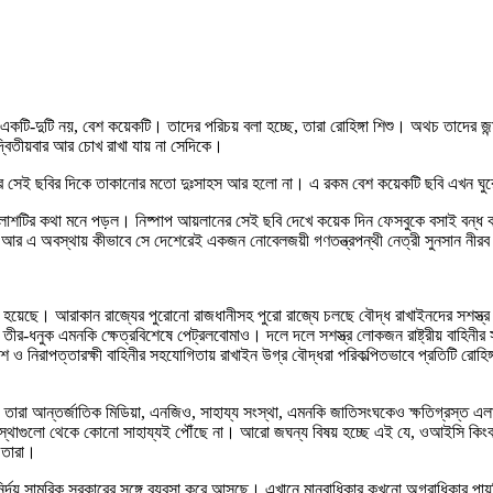
কটি-দুটি নয়, বেশ কয়েকটি। তাদের পরিচয় বলা হচ্ছে, তারা রোহিঙ্গা শিশু। অথচ তাদের জ
দ্বিতীয়বার আর চোখ রাখা যায় না সেদিকে।
এর পর সেই ছবির দিকে তাকানোর মতো দুঃসাহস আর হলো না। এ রকম বেশ কয়েকটি ছবি এখন ঘু
কুর্দির লাশটির কথা মনে পড়ল। নিষ্পাপ আয়লানের সেই ছবি দেখে কয়েক দিন ফেসবুকে বসাই বন
ে? আর এ অবস্থায় কীভাবে সে দেশেরেই একজন নোবেলজয়ী গণতন্ত্রপন্থী নেত্রী সুনসান নীর
রু হয়েছে। আরাকান রাজ্যের পুরোনো রাজধানীসহ পুরো রাজ্যে চলছে বৌদ্ধ রাখাইনদের সশস্
ি, তীর-ধনুক এমনকি ক্ষেত্রবিশেষে পেট্রলবোমাও। দলে দলে সশস্ত্র লোকজন রাষ্ট্রীয় বাহিনীর
পুলিশ ও নিরাপত্তারক্ষী বাহিনীর সহযোগিতায় রাখাইন উগ্র বৌদ্ধরা পরিকল্পিতভাবে প্রতিটি র
য তারা আন্তর্জাতিক মিডিয়া, এনজিও, সাহায্য সংস্থা, এমনকি জাতিসংঘকেও ক্ষতিগ্রস্ত এলা
ারি সংস্থাগুলো থেকে কোনো সাহায্যই পৌঁছে না। আরো জঘন্য বিষয় হচ্ছে এই যে, ওআইসি কিং
া তারা।
নির্দয় সামরিক সরকারের সঙ্গে ব্যবসা করে আসছে। এখানে মানবাধিকার কখনো অগ্রাধিকার