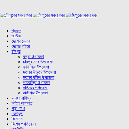
প্রচ্ছদ
জাতীয়
দেশের ভেতর
দেশের বাইরে
চাঁদপুর
কচুয়া উপজেলা
চাঁদপুর সদর উপজেলা
ফরিদগঞ্জ উপজেলা
মতলব উত্তর উপজেলা
মতলব দক্ষিণ উপজেলা
শাহরাস্তি উপজেলা
হাইমচর উপজেলা
হাজীগঞ্জ উপজেলা
ব্যবসা বাণিজ্য
আইন আদালত
পড়া লেখা
খেলাধুলা
বিনোদন
বিশেষ প্রতিবেদন