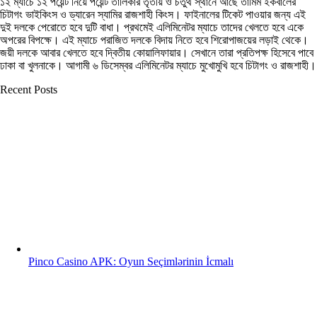
১২ ম্যাচে ১২ পয়েন্ট নিয়ে পয়েন্ট তালিকার তৃতীয় ও চতুর্থ স্থানে আছে তামিম ইকবালের
চিটাগং ভাইকিংস ও ড্যারেন স্যামির রাজশাহী কিংস। ফাইনালের টিকেট পাওয়ার জন্য এই
দুই দলকে পেরোতে হবে দুটি বাধা। প্রথমেই এলিমিনেটর ম্যাচে তাদের খেলতে হবে একে
অপরের বিপক্ষে। এই ম্যাচে পরাজিত দলকে বিদায় নিতে হবে শিরোপাজয়ের লড়াই থেকে।
জয়ী দলকে আবার খেলতে হবে দ্বিতীয় কোয়ালিফায়ার। সেখানে তারা প্রতিপক্ষ হিসেবে পাবে
ঢাকা বা খুলনাকে। আগামী ৬ ডিসেম্বর এলিমিনেটর ম্যাচে মুখোমুখি হবে চিটাগং ও রাজশাহী।
Recent Posts
Pinco Casino APK: Oyun Seçimlərinin İcmalı