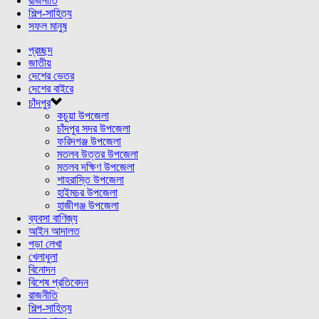
রাজনীতি
শিল্প-সাহিত্য
সফল মানুষ
প্রচ্ছদ
জাতীয়
দেশের ভেতর
দেশের বাইরে
চাঁদপুর
কচুয়া উপজেলা
চাঁদপুর সদর উপজেলা
ফরিদগঞ্জ উপজেলা
মতলব উত্তর উপজেলা
মতলব দক্ষিণ উপজেলা
শাহরাস্তি উপজেলা
হাইমচর উপজেলা
হাজীগঞ্জ উপজেলা
ব্যবসা বাণিজ্য
আইন আদালত
পড়া লেখা
খেলাধুলা
বিনোদন
বিশেষ প্রতিবেদন
রাজনীতি
শিল্প-সাহিত্য