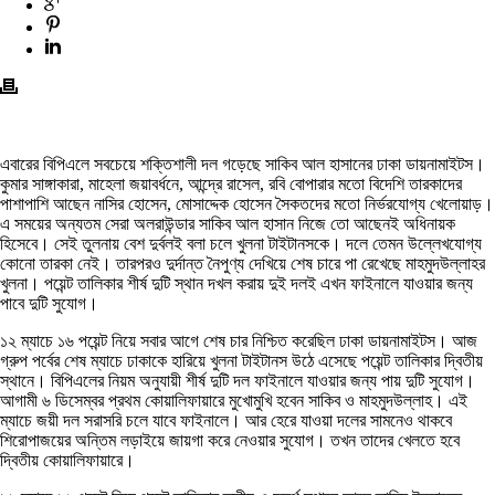
এবারের বিপিএলে সবচেয়ে শক্তিশালী দল গড়েছে সাকিব আল হাসানের ঢাকা ডায়নামাইটস।
কুমার সাঙ্গাকারা, মাহেলা জয়াবর্ধনে, আন্দ্রে রাসেল, রবি বোপারার মতো বিদেশি তারকাদের
পাশাপাশি আছেন নাসির হোসেন, মোসাদ্দেক হোসেন সৈকতদের মতো নির্ভরযোগ্য খেলোয়াড়।
এ সময়ের অন্যতম সেরা অলরাউন্ডার সাকিব আল হাসান নিজে তো আছেনই অধিনায়ক
হিসেবে। সেই তুলনায় বেশ দুর্বলই বলা চলে খুলনা টাইটানসকে। দলে তেমন উল্লেখযোগ্য
কোনো তারকা নেই। তারপরও দুর্দান্ত নৈপুণ্য দেখিয়ে শেষ চারে পা রেখেছে মাহমুদউল্লাহর
খুলনা। পয়েন্ট তালিকার শীর্ষ দুটি স্থান দখল করায় দুই দলই এখন ফাইনালে যাওয়ার জন্য
পাবে দুটি সুযোগ।
১২ ম্যাচে ১৬ পয়েন্ট নিয়ে সবার আগে শেষ চার নিশ্চিত করেছিল ঢাকা ডায়নামাইটস। আজ
গ্রুপ পর্বের শেষ ম্যাচে ঢাকাকে হারিয়ে খুলনা টাইটানস উঠে এসেছে পয়েন্ট তালিকার দ্বিতীয়
স্থানে। বিপিএলের নিয়ম অনুযায়ী শীর্ষ দুটি দল ফাইনালে যাওয়ার জন্য পায় দুটি সুযোগ।
আগামী ৬ ডিসেম্বর প্রথম কোয়ালিফায়ারে মুখোমুখি হবেন সাকিব ও মাহমুদউল্লাহ। এই
ম্যাচে জয়ী দল সরাসরি চলে যাবে ফাইনালে। আর হেরে যাওয়া দলের সামনেও থাকবে
শিরোপাজয়ের অন্তিম লড়াইয়ে জায়গা করে নেওয়ার সুযোগ। তখন তাদের খেলতে হবে
দ্বিতীয় কোয়ালিফায়ারে।