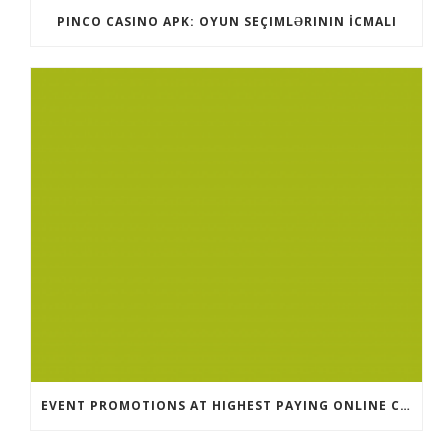
PINCO CASINO APK: OYUN SEÇIMLƏRININ İCMALI
EVENT PROMOTIONS AT HIGHEST PAYING ONLINE CASINOS WITH BEST RTP