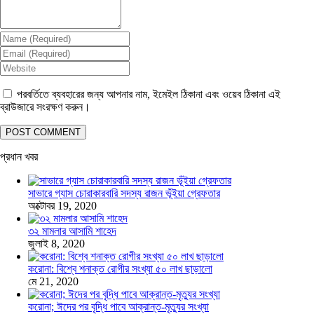
পরবর্তিতে ব্যবহারের জন্য আপনার নাম, ইমেইল ঠিকানা এবং ওয়েব ঠিকানা এই
ব্রাউজারে সংরক্ষণ করুন।
প্রধান খবর
সাভারে গ্যাস চোরাকারবারি সদস্য রাজন ভূঁইয়া গ্রেফতার
অক্টোবর 19, 2020
৩২ মামলার আসামি শাহেদ
জুলাই 8, 2020
করোনা: বিশ্বে শনাক্ত রোগীর সংখ্যা ৫০ লাখ ছাড়ালো
মে 21, 2020
করোনা; ঈদের পর বৃদ্ধি পাবে আক্রান্ত-মৃত্যুর সংখ্যা