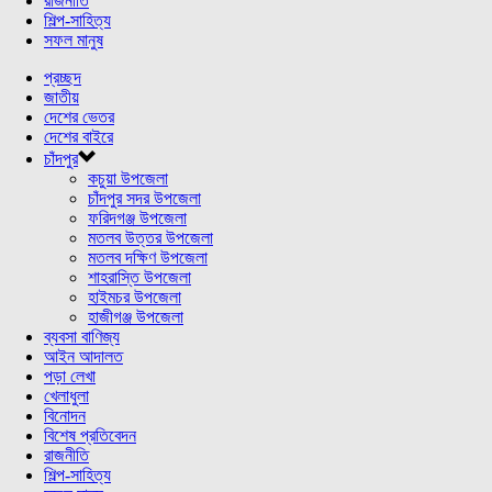
রাজনীতি
শিল্প-সাহিত্য
সফল মানুষ
প্রচ্ছদ
জাতীয়
দেশের ভেতর
দেশের বাইরে
চাঁদপুর
কচুয়া উপজেলা
চাঁদপুর সদর উপজেলা
ফরিদগঞ্জ উপজেলা
মতলব উত্তর উপজেলা
মতলব দক্ষিণ উপজেলা
শাহরাস্তি উপজেলা
হাইমচর উপজেলা
হাজীগঞ্জ উপজেলা
ব্যবসা বাণিজ্য
আইন আদালত
পড়া লেখা
খেলাধুলা
বিনোদন
বিশেষ প্রতিবেদন
রাজনীতি
শিল্প-সাহিত্য