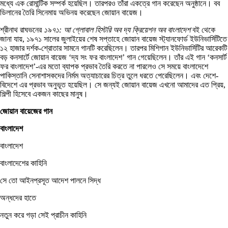
মধ্যে এক রোমান্টিক সম্পর্ক হয়েছিল। তারপরও তাঁরা একত্রে গান করেছেন অনুষ্ঠানে। বব
ডিলানের তৈরি সিনেমায় অভিনয় করেছেন জোয়ান বায়েজ।
শ্রীনাথ রাঘভনের
১৯৭১: আ গ্লোবাল হিস্টরি অব দ্য ক্রিয়েশন অব বাংলাদেশ
বই থেকে
জানা যায়, ১৯৭১ সালের জুলাইয়ের শেষ সপ্তাহে জোয়ান বায়েজ স্ট্যানফোর্ড ইউনিভার্সিটিতে
১২ হাজার দর্শক-শ্রোতার সামনে গানটি করেছিলেন। তারপর মিশিগান ইউনিভার্সিটির আরেকটি
বড় কনসার্টে জোয়ান বায়েজ ‘দ্য সং ফর বাংলাদেশ’ গান গেয়েছিলেন। তাঁর এই গান ‘কনসার্ট
ফর বাংলাদেশ’-এর মতো ব্যাপক প্রভাব তৈরি করতে না পারলেও সে সময়ে বাংলাদেশে
পাকিস্তানি সেনাশাসকদের নির্মম অত্যাচারের চিত্র তুলে ধরতে পেরেছিলেন। এবং দেশে-
বিদেশে এর প্রভাব অনুভূত হয়েছিল। সে জন্যই জোয়ান বায়েজ এখনো আমাদের এত প্রিয়,
শিল্পী হিসেবে একজন কাছের মানুষ।
জোয়ান বায়েজের গান
বাংলাদেশ
বাংলাদেশ
বাংলাদেশের কাহিনি
সে তো আইনপ্রসূত আদেশ পালনে সিদ্ধ
অন্ধদের হাতে
নতুন করে গড়া সেই প্রাচীন কাহিনি