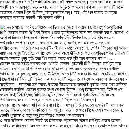
জোয়ান বায়েজের গানটির প্রতি আমাদের একটা পক্ষপাত আছে। সে জন্য এক দশক ধরে
গানটি বাংলায় রূপান্তর করে আমাদের নানা অনুষ্ঠানে পরিবেশন করা হয়। এবং গানটি করেন
আমাদের একজন প্রিয় শিল্পীবন্ধু মাহমুদুজ্জামান বাবু। আর, এই গান বাংলায় রূপান্তর
করেছেন আমাদের সহকর্মী কবি সাজ্জাদ শরিফ।
প্রতিবাদী
শিল্পী জোয়ান বায়েজ শিল্পী বব ডিলান ও জর্জ হ্যারিসনদের সঙ্গে ‘দ্য কনসার্ট ফর বাংলাদেশ’-এ
অংশ না নিলেও বাংলাদেশে পাকিস্তানি সেনাবাহিনীর নিদারুণ হত্যাযজ্ঞ তাঁর হৃদয়কে
গভীরভাবে স্পর্শ করেছিল। জোয়ান বায়েজ তাই লিখেছিলেন এক হৃদয়-নিংড়ানো
সংগীতালেখ্য। গানের শুরুর কয়েকটি লাইন এ রকম: ‘বাংলাদেশ…পশ্চিম দিগন্তে সূর্য অস্ত
যায়/ লক্ষ মানুষ নিহত হয় বাংলাদেশে/ আমরা পাশে দাঁড়িয়ে দেখি;/ ক্রুশবিদ্ধ পরিবার, কিশোরী
মাতার অসহায় শূন্য দৃষ্টি/ তার শিশু লড়াই করছে ঝড়-বৃষ্টি আর কলেরার সাথে’।…
জোয়ান বায়েজ ষাটের দশকের শুরু থেকেই একজন প্রতিবাদী শিল্পী হিসেবে জনপ্রিয় হয়ে
ওঠেন। সে সময়ে মার্কিন যুক্তরাষ্ট্রে মার্টিন লুথার কিংয়ের নেতৃত্বে কৃষ্ণাঙ্গদের নাগরিক
অধিকারের যে বৃহৎ আন্দোলন গড়ে উঠেছিল, তাতে তিনি সক্রিয় ছিলেন। একইভাবে দেশে ও
বিদেশে মানবাধিকার, বন্দী মুক্তি এবং যুদ্ধবিরোধী আন্দোলনের সঙ্গে অত্যন্ত ঘনিষ্ঠভাবে যুক্ত
হয়েছিলেন। আমাদের মনে আছে, উত্তর ভিয়েতনামের রাজধানী হ্যানয় শহরে যখন মার্কিনরা
বোমাবর্ষণ করছিল, জোয়ান বায়েজ তখন সেখানে ছিলেন। শুধু ভিয়েতনাম নয়, তিনি লাওস,
কম্বোডিয়া, ফিলিস্তিন, চিলি, আর্জেন্টিনা, তৎকালীন চেকোস্লোভাকিয়া, সোভিয়েত
ইউনিয়নসহ বহু দেশে গেছেন, গান করেছেন, মিছিলে অংশ নিয়েছেন।
জোয়ান বায়েজ আজও সক্রিয় তাঁর গান নিয়ে। সম্প্রতি তাঁর ৭৫তম জন্মদিন উদ্‌যাপন করা
হয়েছে নিউইয়র্কের অ্যালবার্ট হলে এক অনুষ্ঠান করে। সেখানে নিজে যেমন গান করেছেন,
তেমনি পুরোনো ও নতুন বন্ধুদের নিয়েও অনেক গান করেছেন।
এ বছর সাহিত্যে নোবেল বিজয়ী বব ডিলানকে শ্রোতাদের সামনে জনপ্রিয় করতে অনেক
সাহায্য করেছিলেন। একসঙ্গে অনেক গান করেছেন। ষাটের দশকের মধ্যভাগ পর্যন্ত তাঁদের