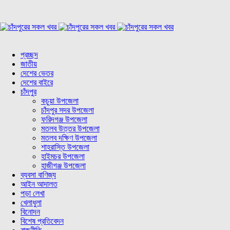
প্রচ্ছদ
জাতীয়
দেশের ভেতর
দেশের বাইরে
চাঁদপুর
কচুয়া উপজেলা
চাঁদপুর সদর উপজেলা
ফরিদগঞ্জ উপজেলা
মতলব উত্তর উপজেলা
মতলব দক্ষিণ উপজেলা
শাহরাস্তি উপজেলা
হাইমচর উপজেলা
হাজীগঞ্জ উপজেলা
ব্যবসা বাণিজ্য
আইন আদালত
পড়া লেখা
খেলাধুলা
বিনোদন
বিশেষ প্রতিবেদন