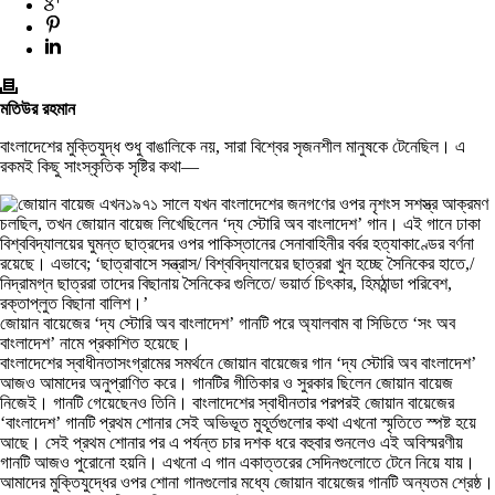
মতিউর রহমান
বাংলাদেশের মুক্তিযুদ্ধ শুধু বাঙালিকে নয়, সারা বিশ্বের সৃজনশীল মানুষকে টেনেছিল। এ
রকমই কিছু সাংস্কৃতিক সৃষ্টির কথা—
১৯৭১ সালে যখন বাংলাদেশের জনগণের ওপর নৃশংস সশস্ত্র আক্রমণ
চলছিল, তখন জোয়ান বায়েজ লিখেছিলেন ‘দ্য স্টোরি অব বাংলাদেশ’ গান। এই গানে ঢাকা
বিশ্ববিদ্যালয়ের ঘুমন্ত ছাত্রদের ওপর পাকিস্তানের সেনাবাহিনীর বর্বর হত্যাকাণ্ডের বর্ণনা
রয়েছে। এভাবে; ‘ছাত্রাবাসে সন্ত্রাস/ বিশ্ববিদ্যালয়ের ছাত্ররা খুন হচ্ছে সৈনিকের হাতে,/
নিদ্রামগ্ন ছাত্ররা তাদের বিছানায় সৈনিকের গুলিতে/ ভয়ার্ত চিৎকার, হিমঠান্ডা পরিবেশ,
রক্তাপ্লুত বিছানা বালিশ।’
জোয়ান বায়েজের ‘দ্য স্টোরি অব বাংলাদেশ’ গানটি পরে অ্যালবাম বা সিডিতে ‘সং অব
বাংলাদেশ’ নামে প্রকাশিত হয়েছে।
বাংলাদেশের স্বাধীনতাসংগ্রামের সমর্থনে জোয়ান বায়েজের গান ‘দ্য স্টোরি অব বাংলাদেশ’
আজও আমাদের অনুপ্রাণিত করে। গানটির গীতিকার ও সুরকার ছিলেন জোয়ান বায়েজ
নিজেই। গানটি গেয়েছেনও তিনি। বাংলাদেশের স্বাধীনতার পরপরই জোয়ান বায়েজের
‘বাংলাদেশ’ গানটি প্রথম শোনার সেই অভিভূত মুহূর্তগুলোর কথা এখনো স্মৃতিতে স্পষ্ট হয়ে
আছে। সেই প্রথম শোনার পর এ পর্যন্ত চার দশক ধরে বহুবার শুনলেও এই অবিস্মরণীয়
গানটি আজও পুরোনো হয়নি। এখনো এ গান একাত্তরের সেদিনগুলোতে টেনে নিয়ে যায়।
আমাদের মুক্তিযুদ্ধের ওপর শোনা গানগুলোর মধ্যে জোয়ান বায়েজের গানটি অন্যতম শ্রেষ্ঠ।