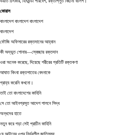
ভয়ার্ত চিৎকার, হিমঠান্ডা পরিবেশ, রক্তাপ্লুত বিছানা বালিশ।
কোরাস
বাংলাদেশ বাংলাদেশ বাংলাদেশ
বাংলাদেশ
ফৌজি অফিসারের রক্তদানের আহ্বান
কী অদ্ভুত শোনায়—স্বেচ্ছায় রক্তদান
ওরা অনেক করেছে, দিয়েছে শরীরের প্রতিটি রক্তকণা
আঘাত কিংবা রক্তপাতের বেদনাকে
গ্রাহ্য করেনি কখনো।
তাই তো বাংলাদেশের কাহিনি
সে তো আইনপ্রসূত আদেশ পালনে সিদ্ধ
অন্ধদের হাতে
নতুন করে গড়া সেই প্রাচীন কাহিনি
যে আইনের ওপর নির্ভরশীল জাতিসমূহ