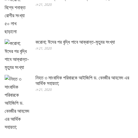
মে 21, 2020
করোনা; ঈদের পর বৃদ্ধি পাবে আক্রান্ত-মৃত্যুর সংখ্যা
মে 21, 2020
নিহত ৩ সাংবাদিক পরিবারকে আইজিপি ড. বেনজীর আহমেদ এর
আর্থিক সহায়তা;
মে 21, 2020