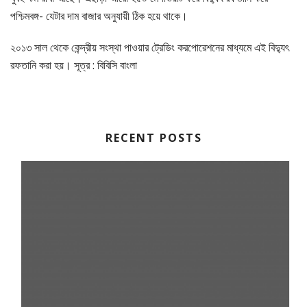
পশ্চিমবঙ্গ- যেটার দাম বাজার অনুযায়ী ঠিক হয়ে থাকে।
২০১৩ সাল থেকে কেন্দ্রীয় সংস্থা পাওয়ার ট্রেডিং করপোরেশনের মাধ্যমে এই বিদ্যুৎ
রফতানি করা হয়। সূত্র : বিবিসি বাংলা
RECENT POSTS