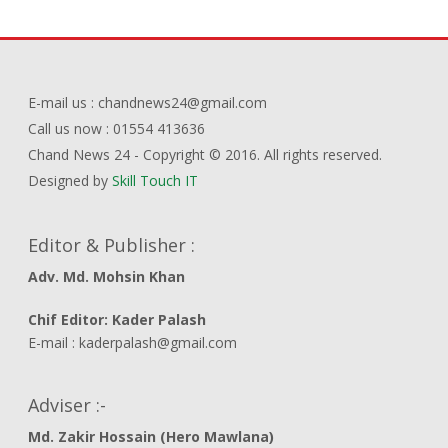
E-mail us : chandnews24@gmail.com
Call us now : 01554 413636
Chand News 24 - Copyright © 2016. All rights reserved.
Designed by
Skill Touch IT
Editor & Publisher :
Adv. Md. Mohsin Khan
Chif Editor: Kader Palash
E-mail : kaderpalash@gmail.com
Adviser :-
Md. Zakir Hossain (Hero Mawlana)