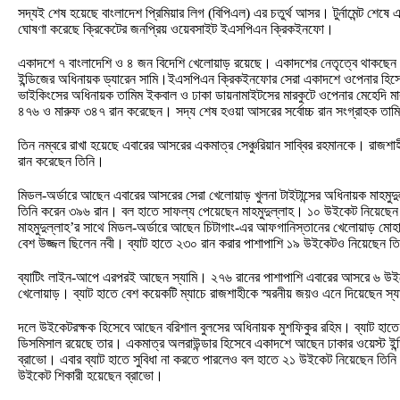
সদ্যই শেষ হয়েছে বাংলাদেশ প্রিমিয়ার লিগ (বিপিএল) এর চতুর্থ আসর। টুর্নামেন্ট শেষ
ঘোষণা করেছে ক্রিকেটের জনপ্রিয় ওয়েবসাইট ইএসপিএন ক্রিকইনফো।
একাদশে ৭ বাংলাদেশি ও ৪ জন বিদেশি খেলোয়াড় রয়েছে। একাদশের নেতৃত্বে থাকছেন র
ইন্ডিজের অধিনায়ক ড্যারেন সামি।ইএসপিএন ক্রিকইনফোর সেরা একাদশে ওপেনার হিসে
ভাইকিংসের অধিনায়ক তামিম ইকবাল ও ঢাকা ডায়নামাইটসের মারকুটে ওপেনার মেহেদি 
৪৭৬ ও মারুফ ৩৪৭ রান করেছেন। সদ্য শেষ হওয়া আসরের সর্বোচ্চ রান সংগ্রাহক তা
তিন নম্বরে রাখা হয়েছে এবারের আসরের একমাত্র সেঞ্চুরিয়ান সাব্বির রহমানকে। রাজশা
রান করেছেন তিনি।
মিডল-অর্ডারে আছেন এবারের আসরের সেরা খেলোয়াড় খুলনা টাইটান্সের অধিনায়ক মাহমুদুল
তিনি করেন ৩৯৬ রান। বল হাতে সাফল্য পেয়েছেন মাহমুদুল্লাহ। ১০ উইকেট নিয়েছে
মাহমুদুল্লাহ’র সাথে মিডল-অর্ডারে আছেন চিটাগাং-এর আফগানিস্তানের খেলোয়াড় মোহাম
বেশ উজ্জল ছিলেন নবী। ব্যাট হাতে ২৩০ রান করার পাশাপাশি ১৯ উইকেটও নিয়েছেন ত
ব্যাটিং লাইন-আপে এরপরই আছেন স্যামি। ২৭৬ রানের পাশাপাশি এবারের আসরে ৬ উ
খেলোয়াড়। ব্যাট হাতে বেশ কয়েকটি ম্যাচে রাজশাহীকে স্মরনীয় জয়ও এনে দিয়েছেন স্
দলে উইকেটরক্ষক হিসেবে আছেন বরিশাল বুলসের অধিনায়ক মুশফিকুর রহিম। ব্যাট হাতে
ডিসমিসাল রয়েছে তার। একমাত্র অলরাউন্ডার হিসেবে একাদশে আছেন ঢাকার ওয়েস্ট ই
ব্রাভো। এবার ব্যাট হাতে সুবিধা না করতে পারলেও বল হাতে ২১ উইকেট নিয়েছেন তিনি। 
উইকেট শিকারী হয়েছেন ব্রাভো।