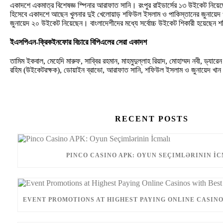
একাদশে একমাত্র বিশেষজ্ঞ স্পিনার আরাফাত সানি। রংপুর রাইডার্সের ১৩ উইকেট নিয়ে
হিসেবে একাদশে আছেন খুলনার দুই খেলোয়াড় শফিউল ইসলাম ও পাকিস্তানের জুনায়ে
জুনায়েদ ২০ উইকেট নিয়েছেন। বাংলাদেশীদের মধ্যে সর্বোচ্চ উইকেট শিকারী হয়েছেন
ইএসপিএন-ক্রিকইনফোর বিচারে বিপিএলের সেরা একাদশ
তামিম ইকবাল, মেহেদি মারুফ, সাব্বির রহমান, মাহমুদুল্লাহ রিয়াদ, মোহাম্মদ নবী, ড্যারে
রহিম (উইকেটরক্ষক), ডোয়াইন ব্রাভো, আরাফাত সানি, শফিউল ইসলাম ও জুনায়েদ খান
RECENT POSTS
PINCO CASINO APK: OYUN SEÇIMLƏRININ İ
EVENT PROMOTIONS AT HIGHEST PAYING ONLINE CASINO