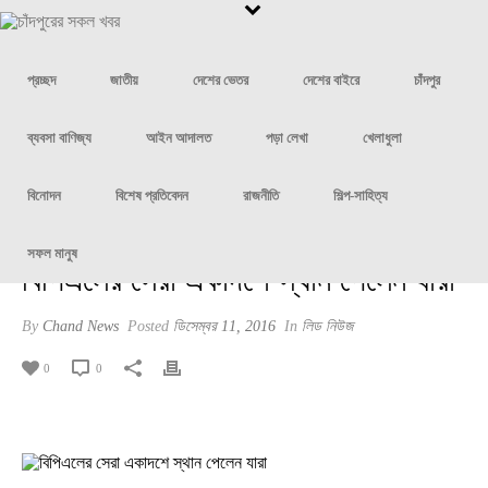
প্রচ্ছদ
জাতীয়
দেশের ভেতর
দেশের বাইরে
চাঁদপুর
ব্যবসা বাণিজ্য
আইন আদালত
পড়া লেখা
খেলাধুলা
বিনোদন
বিশেষ প্রতিবেদন
রাজনীতি
শিল্প-সাহিত্য
সফল মানুষ
বিপিএলের সেরা একাদশে স্থান পেলেন যারা
By
Chand News
Posted
ডিসেম্বর 11, 2016
In
লিড নিউজ
0
0