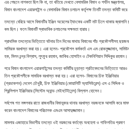
এর পেছনে নাশকতা ছিল কি না, তা খতিয়ে দেখতে বেসামরিক বিমান ও পর্যটন মন্ত্রণালয়,
বিমান বাংলাদেশ এয়ারলাইন্স ও বেসামরিক বিমান চলাচল কর্তৃপক্ষ তিনটি তদন্ত কমিটি করে
তদন্তে বেরিয়ে আসে বিমানটির ইঞ্জিন অয়েলের ট্যাংকের একটি নাট ঢিলে থাকায় জ্বালানি 
কম ছিল। ফলে বিমানটি স্বাভাবিক চলাচলের সক্ষমতা হারায়।
প্রাথমিক তদন্তের ভিত্তিতে ঘটনার তিন দিনের মাথায় বিমানের পাঁচ প্রকৌশলীসহ ছয়জ
সামিয়ক বরখাস্ত করা হয়। এরা হলেন- প্রকৌশল কর্মকর্তা এস এম রোকনুজ্জামান, সামিউ
হক, মিলন চন্দ্র বিশ্বাস, লুৎফুর রহমান, জাকির হোসাইন ও টেকনিশিয়ান সিদ্দিকুর রহমান।
পরে বিমান বাংলাদেশ এয়ারলাইন্সের তদন্ত কমিটির চূড়ান্ত প্রতিবেদনের ভিত্তিতে আরও
তিন প্রকৌশলীকে সাময়িক বরখাস্ত করা হয়। এরা হলেন- বিমানের চিফ ইঞ্জিনিয়ার
(প্রডাকশন) দেবেশ চৌধুরী, চিফ ইঞ্জিনিয়ার (কোয়ালিটি অ্যাসিউরেন্স) এস এ সিদ্দিক ও
প্রিন্সিপাল ইঞ্জিনিয়ার (সিস্টেম অ্যান্ড মেইনটেইনেন্স) বিল্লাল হোসেন।
সর্বশেষ গত মঙ্গলবার রাতে রাজধানীর বিমানবন্দর থানায় বরখাস্ত নয়জনকে আসামি করে মাম
করেন বাংলাদেশ বিমানের পরিচালক এমএম আসাদুজ্জামান।
মামলার এজাহারে বিভাগীয় তদন্তে ওই নয়জনের কর্তব্যে অবহেলা ও গাফিলতির প্রমাণ