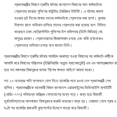
প্রধানমন্ত্রীর বিমানে ত্রুটির ঘটনায় বাংলাদেশ বিমানের সাত কর্মকর্তাকে
গ্রেফতার করেছে পুলিশের কাউন্টার টেররিজম ইউনিট। এ ঘটনায় মামলা
হওয়ার দুই দিনের মাথায় তাদের কর্মকর্তাকে গ্রেফতার করা হলো। বুধবার
দিবাগত রাতে অভিযান চালিয়ে তাদের গ্রেফতার করা হয়েছে বলে নিশ্চিত
করেছেন ঢাকা মেট্রোপলিটন পুলিশের উপ কমিশনার (ডিসি মিডিয়া) মো.
মাসুদুর রহমান। গ্রেফতারদের জিজ্ঞাসাবাদ চলছে এবং বাকি দু’জনকেও
গ্রেফতারে অভিযান চলছে বলে জানান তিনি।
প্রধানমন্ত্রীর বিমানে ত্রুটির ঘটনায় সাময়িক বরখাস্ত হওয়া বিমানের নয় কর্মকর্তা-কর্মীকে
আসামি করে বিমানের পরিচালক (ইঞ্জিনিয়ারিং অ্যান্ড ম্যানেজমেন্ট) এম এম আসাদুজ্জামান বা
হয়ে গত মঙ্গলবার বিমানবন্দর থানায় ‘বিশেষ ক্ষমতা আইনে’ মামলা করেন।
গত ২৭ নভেম্বর পানি সম্মেলনে যোগ দিতে হাঙ্গেরির পথে রওনা দেন প্রধানমন্ত্রী শেখ
হাসিনা। প্রধানমন্ত্রীকে বহনকারী বিমান বাংলাদেশ এয়ারলাইন্সের ভিভিআইপি ফ্লাইটটি
(বোয়িং-৭৭৭) পথিমধ্যে যান্ত্রিক গোলযোগের মধ্যে পড়ে। বাধ্য হয়ে বিমানটি
তুর্কমেনিস্তানের আশখাবাত বিমানবন্দরে জরুরি অবতরণে বাধ্য হয়। মেরামত শেষে প্রায় ৪
ঘণ্টা পর হাঙ্গেরির রাজধানী বুদাপেস্টের উদ্দেশে যাত্রা করে বিমানটি।