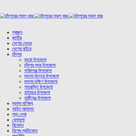
প্রচ্ছদ
জাতীয়
দেশের ভেতর
দেশের বাইরে
চাঁদপুর
কচুয়া উপজেলা
চাঁদপুর সদর উপজেলা
ফরিদগঞ্জ উপজেলা
মতলব উত্তর উপজেলা
মতলব দক্ষিণ উপজেলা
শাহরাস্তি উপজেলা
হাইমচর উপজেলা
হাজীগঞ্জ উপজেলা
ব্যবসা বাণিজ্য
আইন আদালত
পড়া লেখা
খেলাধুলা
বিনোদন
বিশেষ প্রতিবেদন