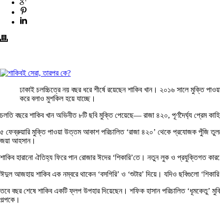
ঢাকাই চলচ্চিত্রে নয় বছর ধরে শীর্ষে রয়েছেন শাকিব খান। ২০১৬ সালে মুক্তি পা
করে বলাও মুশকিল হয়ে যাচ্ছে।
চলতি বছরে শাকিব খান অভিনীত ৮টি ছবি মুক্তি পেয়েছে— রাজা ৪২০, পূর্ণদৈর্ঘ্য প্রেম কাহিনী 
৫ ফেব্রুয়ারি মুক্তি পাওয়া উত্তম আকাশ পরিচালিত ‘রাজা ৪২০’ থেকে প্রযোজক পুঁজি তুলতে 
জয়া আহসান।
শাকিব হারানো ঐতিহ্য ফিরে পান রোজার ঈদের ‘শিকারি’তে। নতুন লুক ও প্রযুক্তিগত কা
ঈদুল আজহায় শাকিব এক নম্বরে থাকেন ‘বসগিরি’ ও ‘শুটার’ দিয়ে। যদিও ছবিগুলো ‘শিকারি
তবে বছর শেষে শাকিব একটি ফ্লপ উপহার দিয়েছেন। শফিক হাসান পরিচালিত ‘ধূমকেতু’ মুক্তি 
গল্পকে।