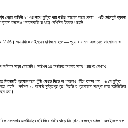
্য প্রেম কাহিনী ২’-এর সাথে মুক্তি পায় বাপ্পীর ‘অনেক দামে কেনা’। এটি মোটামুটি ব্যবসা
লো ব্যবসা করলেও ‘আয়নাবাজি’র ঝড়ে বেশিদিন টিকতে পারেনি।
িত্ব ও নিয়তি। অন্যদিকে সাইমনের ছবিগুলো হলো— পুড়ে যায় মন, অজান্তে ভালোবাসা ও
বক্স অফিসে সাড়া ফেলেনি। সর্বশেষ ১৪ অক্টোবর অহনার সাথে ‘চোখের দেখা’ও
িত সিনেমাটি প্রযোজককে পুঁজি ফেরত দিতে না পারলেও ‘হিট’ তকমা পায়। ৬ মে মুক্তি
 পায়নি। সর্বশেষ ১২ আগস্ট মুক্তিপ্রাপ্ত ‘নিয়তি’র প্রযোজনা সংস্থা জাজ মাল্টিমিডিয়া
েছেন শুভ।
িক সফলতায় একটিমাত্র ছবি দিয়ে বাপ্পীর ঘাড়ে নিঃশ্বাস ফেলছেন চঞ্চল। একইসঙ্গে বলে