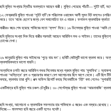
ছবি মুক্তি সংখ্যায় দ্বিতীয় অবস্থানে আছেন বাপ্পী। মুক্তি পেয়েছে পাঁচটি— সুইট হার্ট
১২ ফেব্রুয়ারি মুক্তি পাওয়া ‘সুইট হার্ট’কে পরিচালক ওয়াজেদ আলী সুমন হিট বললেও চলচ্চিত্
করে। তবে ‘বাজে ছেলে’র জন্য বেশ সমালোচিত হন এ নায়ক। ফলাফল ব্যবসায়িক ব্যর্থতা। 
বাপ্পীরও বছর শেষ হয়েছে শাকিবের মতো ‘ফ্লপ’ দিয়ে। ১৬ ডিসেম্বর মুক্তি পাওয়া ‘আমি 
ছবি মুক্তির সংখ্যা দিক দিয়ে বাপ্পীর পরপরই আছেন আরিফিন শুভ ও সাইমন। তাদের মুক্তি
চোখের দেখা।
২৯ জানুয়ারি মুক্তি পায় সাইমনের ‘পুড়ে যায় মন’। ছবিটি মোটামুটি ভালো ব্যবসা করে। অ
ব্যবসায়িকভাবে ভালো যায়নি।
অন্যদিকে চলতি বছরে আরিফিন শুভর সিনেমার মধ্যে প্রথম মুক্তি পায় ‘মুসাফির’। অ্যাকশ
পাওয়া ‘অস্তিত্ব’ গল্প ও প্রচারণার কারণে বেশ আলোচনায় ছিল আগে থেকে। এটি ছিল টিভি অভ
বলছে, ব্যবসায় তারা খুশি। বক্স অফিস রিপোর্ট বলছে সিনেমাটিকে ‘হিট’ বলা গেলেও ‘সুপার
একটিমাত্র ছবি মুক্তি পায় চঞ্চল চৌধুরীর। ৩০ সেপ্টেম্বর মুক্তি পাওয়া ‘আয়নাবাজি’ ব
ছবি সংখ্যা, আলোচনা ও ব্যবসায়িক সফলতার হার শাকিবকে এ বছরও এক নম্বরে রেখেছে। একই 
দিচ্ছে— মানসম্মত ছবি বছরে একটি হলেও যথেষ্ট।