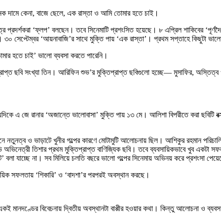
, অনেক দামে কেনা, বাজে ছেলে, এক রাস্তা ও আমি তোমার হতে চাই।
র প্রদর্শকরা ‘ফ্লপ’ বলছেন। তবে সিনেমাটি প্রশংসিত হয়েছে। ৮ এপ্রিল শাকিবের ‘পূর্ণদৈর্ঘ
৩০ সেপ্টেম্বর ‘আয়নাবাজি’র সাথে মুক্তি পায় ‘এক রাস্তা’। প্রথম সপ্তাহে কিছুটা ভা
তোমার হতে চাই’ ভালো ব্যবসা করতে পারেনি।
প্রাপ্ত ছবি সংখ্যা তিন। আরিফিন শুভ’র মুক্তিপ্রাপ্ত ছবিগুলো হচ্ছে— মুসাফির, অস্ত
ন্যদিকে এ জে রানার ‘অজান্তে ভালোবাসা’ মুক্তি পায় ১৩ মে। আলিশা বিপরীতে করা ছবিটি 
নে নতুনত্ব ও ভাড়াটে খুনীর গল্পের কারণে মোটামুটি আলোচনায় ছিল। আশিকুর রহমান পরিচাল
িনেত্রী তিশার প্রথম মুক্তিপ্রাপ্ত বাণিজ্যিক ছবি। তবে ব্যবসায়িকভাবে খুব একটা সফলতা
হিট’ বলা যাচ্ছে না। সব মিলিয়ে চলতি বছরে ভালো গল্পের সিনেমায় অভিনয় করে প্রশংসা পেয়
্যবসায়িক সফলতায় ‘শিকারি’ ও ‘বাদশা’র পরপরই অবস্থান করছে।
মানদণ্ডের বিবেচনায় দ্বিতীয় অবস্থানটা বাপ্পীর হওয়ার কথা। কিন্তু আলোচনা ও ব্যবসায়