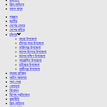
রাজনীতি
শিল্প-সাহিত্য
সফল মানুষ
প্রচ্ছদ
জাতীয়
দেশের ভেতর
দেশের বাইরে
চাঁদপুর
কচুয়া উপজেলা
চাঁদপুর সদর উপজেলা
ফরিদগঞ্জ উপজেলা
মতলব উত্তর উপজেলা
মতলব দক্ষিণ উপজেলা
শাহরাস্তি উপজেলা
হাইমচর উপজেলা
হাজীগঞ্জ উপজেলা
ব্যবসা বাণিজ্য
আইন আদালত
পড়া লেখা
খেলাধুলা
বিনোদন
বিশেষ প্রতিবেদন
রাজনীতি
শিল্প-সাহিত্য