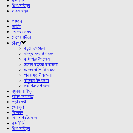
রাজনীতি
শিল্প-সাহিত্য
সফল মানুষ
প্রচ্ছদ
জাতীয়
দেশের ভেতর
দেশের বাইরে
চাঁদপুর
কচুয়া উপজেলা
চাঁদপুর সদর উপজেলা
ফরিদগঞ্জ উপজেলা
মতলব উত্তর উপজেলা
মতলব দক্ষিণ উপজেলা
শাহরাস্তি উপজেলা
হাইমচর উপজেলা
হাজীগঞ্জ উপজেলা
ব্যবসা বাণিজ্য
আইন আদালত
পড়া লেখা
খেলাধুলা
বিনোদন
বিশেষ প্রতিবেদন
রাজনীতি
শিল্প-সাহিত্য