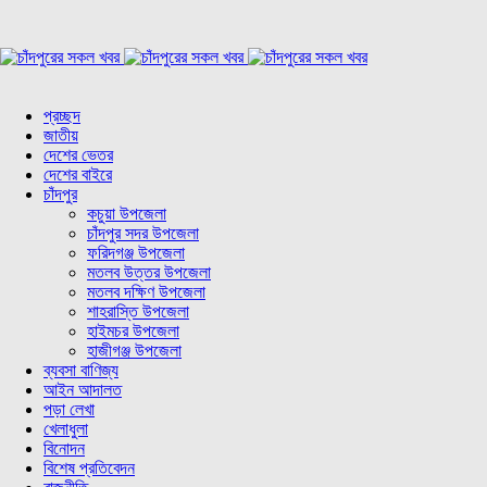
প্রচ্ছদ
জাতীয়
দেশের ভেতর
দেশের বাইরে
চাঁদপুর
কচুয়া উপজেলা
চাঁদপুর সদর উপজেলা
ফরিদগঞ্জ উপজেলা
মতলব উত্তর উপজেলা
মতলব দক্ষিণ উপজেলা
শাহরাস্তি উপজেলা
হাইমচর উপজেলা
হাজীগঞ্জ উপজেলা
ব্যবসা বাণিজ্য
আইন আদালত
পড়া লেখা
খেলাধুলা
বিনোদন
বিশেষ প্রতিবেদন