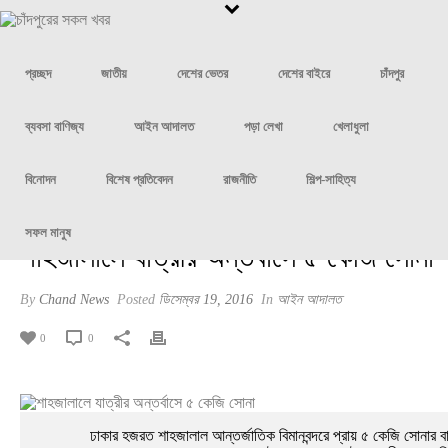
প্রচ্ছদ
জাতীয়
দেশের ভেতর
দেশের বাইরে
চাঁদপুর
ব্যবসা বাণিজ্য
আইন আদালত
পড়া লেখা
খেলাধুলা
বিনোদন
বিশেষ প্রতিবেদন
রাজনীতি
শিল্প-সাহিত্য
সফল মানুষ
শাহজালালে যাত্রীর অন্তর্বাসে ৫ কেজি সোনা
By
Chand News
Posted
ডিসেম্বর 19, 2016
In
আইন আদালত
0
0
ঢাকার হজরত শাহজালাল আন্তর্জাতিক বিমানবন্দরে প্রায় ৫ কেজি সোনার