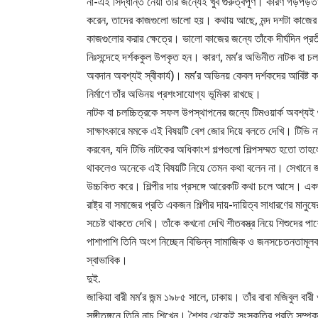
না-এই সিদ্ধান্ত নেয়া তাঁর জন্যেই খুব গুরুত্বপূর্ণ। কারণ গড়
করেন, তাদের কাজগুলো ভালো হয়। কথায় আছে, মন্দ দশটা কাজের
কাজগুলোর করার ক্ষেত্রে। ভালো কাজের জন্যে তাঁকে দীর্ঘদিন প্
নিঃসন্দেহে দর্শককুল উপকৃত হন। কারণ, মম’র অভিনীত নাটক বা চলচ
অবদান অবশ্যই স্বীকার্য)। মম’র অভিনয় কেবল দর্শকদের আবিষ্ট করে না
নির্মাণে তাঁর অভিনয় প্রশংসাযোগ্য ভূমিকা রাখছে।
নাটক বা চলচ্চিত্রকে সফল উপস্থাপনের জন্যে টিমওয়ার্ক অবশ্যই গ
সাক্ষাৎকারে মমকে এই বিষয়টি বেশ জোর দিয়ে বলতে দেখি। টিভি না
করবেন, যদি টিভি নাটকের অধিকাংশ গল্পগুলো শিল্পসম্মত হতো তা
থাকলেও অনেকে এই বিষয়টি নিয়ে তেমন কথা বলেন না। সেখানে জাকিয়
উচ্চকিত করে। শিল্পীর দায় প্রসঙ্গে আরেকটি কথা চলে আসে। একজ
রাষ্ট্র বা সমাজের প্রতি একজন শিল্পীর দায়-দায়িত্ব সাধারণের মা
সচেষ্ট থাকতে দেখি। তাঁকে কখনো দেখি শীতবস্ত্র নিয়ে শিশুদের 
পাশাপাশি তিনি অংশ নিচ্ছেন বিভিন্ন সামাজিক ও জনসচেতনতামূল
স্বাভাবিক।
দুই.
জাকিয়া বারী মম’র জন্ম ১৯৮৫ সালে, ঢাকায়। তাঁর বাবা মজিবুল বার
সঙ্গীতঙ্গনে তিনি নাচ শিখেন। শৈশব থেকেই সংস্কৃতির প্রতি সম্