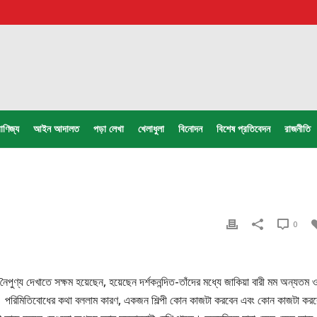
াণিজ্য
আইন আদালত
পড়া লেখা
খেলাধুলা
বিনোদন
বিশেষ প্রতিবেদন
রাজনীতি
0
ৈপুণ্য দেখাতে সক্ষম হয়েছেন, হয়েছেন দর্শকনন্দিত-তাঁদের মধ্যে জাকিয়া বারী মম অন্যতম 
ধে। পরিমিতিবোধের কথা বললাম কারণ, একজন শিল্পী কোন কাজটা করবেন এবং কোন কাজটা কর