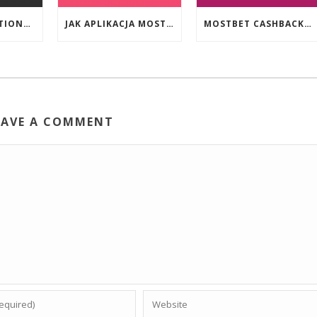
EVENT PROMOTIONS AT HIGHEST PAYING ONLINE CASINOS WITH BEST RTP
JAK APLIKACJA MOSTBET WSPIERA UŻYTKOWNIKÓW ANDROIDA?
MOSTBET CASHBACK: HANGI OYUNLAR SIZI DAHA ÇOX QAZANA BILƏR?
EAVE A COMMENT