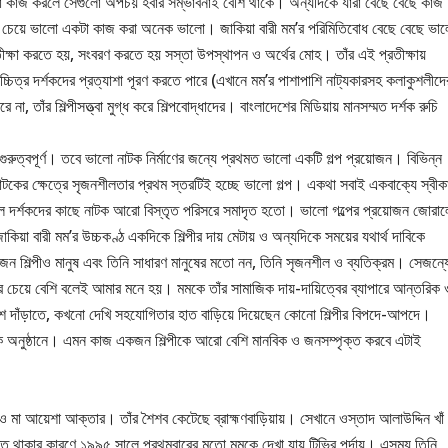
পড়তা কাজ করলে সেগুলো অপচয় হবার সম্ভাবনাই বেশি থাকে। অন্যদিকে যারা বেছে বেছে কাজ
 চেয়ে ভালো একটা কাজ করা অনেক ভালো। জাকিয়া বারী মম’র পরিমিতিবোধ বেছে বেছে ভা
রতীক্ষা করতে হয়, সংবরণ করতে হয় সস্তা উপস্থাপন ও অর্থের মোহ। তাঁর এই প্রতীক্ষায়
্চিত্র দর্শকদের প্রত্যাশা পূরণ করতে পারে (এখানে মম’র পাশাপাশি নাট্যকারসহ কলাকুশলীদে
, তাঁর শিল্পীসত্ত্বা মুগ্ধ করে শিল্পবোদ্ধাদের। বাংলাদেশের মিডিয়ায় মানসম্মত দর্শক রুচি
ুরুত্বপূর্ণ। তবে ভালো নাটক নির্মাণের জন্যে প্রথমত ভালো একটি গল্প প্রয়োজন। বিভিন্ন
টকের ক্ষেত্রে সৃজনশীলতার প্রথম স্তরটিই হচ্ছে ভালো গল্প। একথা সবাই একবাক্যে স্বীক
হলে দর্শকদের কাছে নাটক আরো বিস্তৃত পরিসরে সমাদৃত হতো। ভালো গল্পের প্রয়োজন জোরা
া বারী মম’র উচ্চকণ্ঠ একদিকে শিল্পীর দায় মেটায় ও অন্যদিকে সময়ের যথার্থ দাবিকে
ন শিল্পীও মানুষ এবং তিনি সাধারণ মানুষের মতো নন, তিনি সৃজনশীল ও ব্যতিক্রম। সেজন্য
নুষের চেয়ে বেশি বলেই আমার মনে হয়। মমকে তাঁর সামাজিক দায়-দায়িত্বের ব্যাপারে আন্তরিক 
পাশে দাঁড়াতে, কখনো দেখি সহযোগিতার হাত বাড়িয়ে দিয়েছেন কোনো শিল্পীর বিপদে-আপদে।
ক অনুষ্ঠানে। এমন কাজ একজন শিল্পীকে আরো বেশি মানবিক ও জনসম্পৃক্ত করবে এটাই
ী ও মা আয়েশা আক্তার। তাঁর শৈশব কেটেছে ব্রাহ্মণবাড়িয়ায়। সেখানে ওস্তাদ আলাউদ্দিন খাঁ
পৃক্ত থাকার কারণে ১৯৯৫ সালে প্রথমবারের মতো মমকে দেখা যায় টিভির পর্দায়। এসময় তিনি