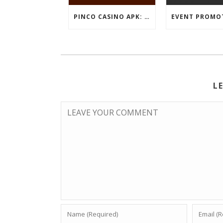
PINCO CASINO APK: OYUN SEÇIMLƏRININ İCMALI
L