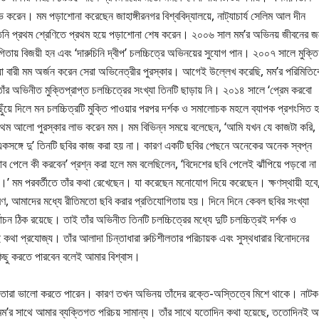
লাভ করেন। মম পড়াশোনা করেছেন জাহাঙ্গীরনগর বিশ্ববিদ্যালয়ে, নাট্যাচার্য সেলিম আল দীন
ার্সে তিনি প্রথম শ্রেণিতে প্রথম হয়ে পড়াশোনা শেষ করেন। ২০০৬ সাল মম’র অভিনয় জীবনের জ
গিতায় বিজয়ী হন এবং ‘দারুচিনি দ্বীপ’ চলচ্চিত্রে অভিনয়ের সুযোগ পান। ২০০৭ সালে মুক্তি
কিয়া বারী মম অর্জন করেন সেরা অভিনেত্রীর পুরস্কার। আগেই উল্লেখ করেছি, মম’র পরিমিতি
 অভিনীত মুক্তিপ্রাপ্ত চলচ্চিত্রের সংখ্যা তিনটি ছাড়ায় নি। ২০১৪ সালে ‘প্রেম করবো
ছুঁয়ে দিলে মন চলচ্চিত্রটি মুক্তি পাওয়ার পরপর দর্শক ও সমালোচক মহলে ব্যাপক প্রশংসিত
-প্রথম আলো পুরস্কার লাভ করেন মম। মম বিভিন্ন সময়ে বলেছেন, ‘আমি যখন যে কাজটা করি,
 একসঙ্গে দু’ তিনটি ছবির কাজ করা হয় না। কারণ একটি ছবির পেছনে অনেকের অনেক স্বপ্ন
াব পেলে কী করবেন’ প্রশ্ন করা হলে মম বলেছিলেন, ‘বিদেশের ছবি পেলেই ঝাঁপিয়ে পড়বো ন
।’ মম পরবর্তীতে তাঁর কথা রেখেছেন। যা করেছেন মনোযোগ দিয়ে করেছেন। ক্ষণস্থায়ী হবে
, আমাদের মধ্যে রীতিমতো ছবি করার প্রতিযোগিতায় হয়। দিনে দিনে কেবল ছবির সংখ্যা
াচন ঠিক রয়েছে। তাই তাঁর অভিনীত তিনটি চলচ্চিত্রের মধ্যে দুটি চলচ্চিত্রই দর্শক ও
কথা প্রযোজ্য। তাঁর আলাদা চিন্তাধারা রুচিশীলতার পরিচায়ক এবং সুস্থধারার বিনোদনের
িছু করতে পারবেন বলেই আমার বিশ্বাস।
 আসেন তারা ভালো করতে পারেন। কারণ তখন অভিনয় তাঁদের রক্তে-অস্তিত্বে মিশে থাকে। নাটক
ী মম’র সাথে আমার ব্যক্তিগত পরিচয় সামান্য। তাঁর সাথে যতোদিন কথা হয়েছে, ততোদিনই 