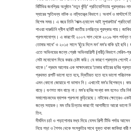
বিটিভির জনপ্রিয় অনুষ্ঠান ‘নতুন কুঁড়ি’ প্রতিযোগিতায় পুরস্কারও 
স্যারের স্মৃতিধন্য নাটক ও নাট্যতত্ত্ব বিভাগে। অনার্স ও মাস্ট
বিশেষ সময়। এ বছর তিনি ‘লাক্স-চ্যানেল আই সুপারস্টার’ প্রতিযো
পাওয়া দারুচিনি দ্বীপ ছবিটি জাতীয় চলচ্চিত্র পুরস্কার পায়। জা
প্রশংসাযোগ্য। এ কারণেই ২০০৭ সাল থেকে ২০১৬ সাল পর্যন্ত তাঁর
তোমার সাথে’ ও ২০১৫ সালে ‘ছুঁয়ে দিলে মন’ মম’র বাকি দুই ছবি। 
এতে অভিনয়ের জন্যে শ্রেষ্ঠ অভিনয়শিল্পী (নারী) বিভাগে মেরিল
সেটা মনোযোগ দিয়ে করার চেষ্টা করি। যে কারণে প্রস্তাব পেলেই
থাকে।’ প্রথম আলোর এক সাক্ষাৎকারে ‘ঢাকার বাইরের ছবির প্রস্ত
প্রথমত গল্পটি ভালো হতে হবে, দ্বিতীয়ত হতে হবে ভালো পরিচালক
এমন কোনো জোয়ারে গা ভাসান নি। এখানেই মম’র বিশেষত্ব। কারণ
বাড়ে। গুণগত মান বাড়ে না। মম’র ছবির সংখ্যা কম হলেও তাঁর নির্ব
সমালোচকদের ব্যাপক প্রশংসা কুড়িয়েছে। নাটকের ক্ষেত্রেও একই 
জন্যে সহায়ক। মম তাঁর চিন্তার কারণেই আগামীতে আরো ভালো ক
তিন.
দীর্ঘদিন চর্চা ও পড়াশোনার মধ্য দিয়ে যেসব শিল্পী টিভি পর্দায়
নিয়ে পড়া ও শৈশব থেকে সংস্কৃতির সাথে যুক্ত থাকা জাকিয়া বার