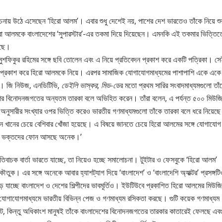
য় উঠে এসেছেন ‘হিরো আলম’। এবার শুধু দেশেই নয়, পাশের দেশ ভারতেও তাঁকে নিয়ে শু
 আলমকে বাংলাদেশের ‘সুপারস্টার’-এর তকমা দিয়ে দিয়েছেন। এমনকি এই তকমার ভিত্তিত
েছে।
ুশফিকুর রহিমের সঙ্গে ছবি তোলেন এবং এ নিয়ে প্রতিবেদন প্রকাশ করে একটি পত্রিকা। স
বেদন প্রকাশ করে হিরো আলমকে নিয়ে। এরপর সামাজিক যোগাযোগমাধ্যমের পাশাপাশি একে একে
হন। জি নিউজ, এনডিটিভি,
ডেইলি ভাস্কর
,
মিড-ডে
র মতো প্রথম সারির সংবাদমাধ্যমগুলো তাঁ
র বিনোদনজগতের অন্যতম তারকা বলে অভিহিত করেন। তাঁরা বলেন, এ পর্যন্ত ৫০০ মিউজ
অনুসারীর সংখ্যার ওপর ভিত্তি করেও ভারতীয় গণমাধ্যমগুলো তাঁকে তারকা বলে ধরে নিয়েছ
ন খানের চেয়ে বেশিবার খোঁজা হয়েছে। এ বিষয়ে জানতে চেয়ে হিরো আলমের সঙ্গে যোগাযোগ
থেকে ভক্তদের ফোন আসছে অনেক।’
নেতিবাচক বার্তা ভারতে যাচ্ছে, তা নিয়েও হচ্ছে সমালোচনা। টুইটার ও ফেসবুকে ‘হিরো আলম’
ক। এর সঙ্গে অনেকে আবার হ্যাশট্যাগ দিয়ে ‘বাংলাদেশ’ ও ‘বাংলাদেশি অ্যাক্টর’ প্রসঙ্গটি
ে যাচ্ছে বাংলাদেশ ও দেশের শিল্পীদের ভাবমূর্তিও। ইউটিউবে প্রকাশিত হিরো আলমের মিউজ
িক যোগাযোগমাধ্যমে ভারতীয় বিভিন্ন পেজ ও গণমাধ্যম রসিকতা করছে। গুটি কয়েক গণমাধ্যম
ে, কিন্তু অধিকাংশ মানুষই তাঁকে বাংলাদেশের বিনোদনজগতের তারকার কাতারেই ফেলছে এব