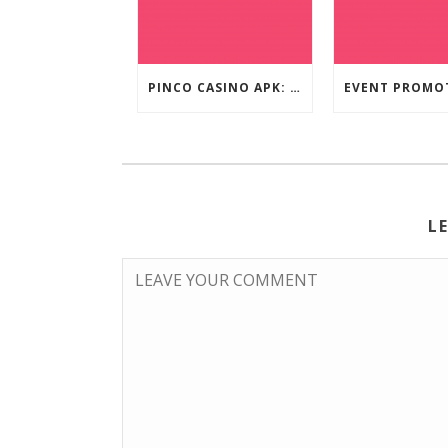
PINCO CASINO APK: OYUN SEÇIMLƏRININ İCMALI
L