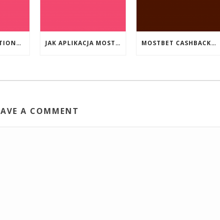
EVENT PROMOTIONS AT HIGHEST PAYING ONLINE CASINOS WITH BEST RTP
JAK APLIKACJA MOSTBET WSPIERA UŻYTKOWNIKÓW ANDROIDA?
MOSTBET CASHBACK: HANGI OYUNLAR SIZI DAHA ÇOX QAZANA BILƏR?
EAVE A COMMENT