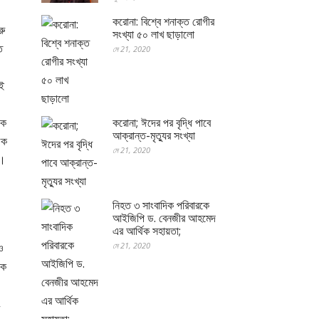
করোনা: বিশ্বে শনাক্ত রোগীর
রু
সংখ্যা ৫০ লাখ ছাড়ালো
ে
মে 21, 2020
েই
কে
করোনা; ঈদের পর বৃদ্ধি পাবে
আক্রান্ত-মৃত্যুর সংখ্যা
িক
মে 21, 2020
ে।
নিহত ৩ সাংবাদিক পরিবারকে
আইজিপি ড. বেনজীর আহমেদ
এর আর্থিক সহায়তা;
ও
মে 21, 2020
িক
ং