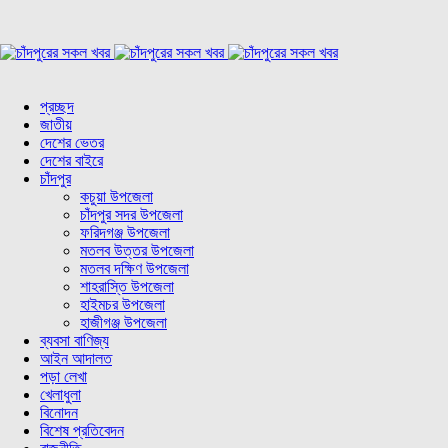
প্রচ্ছদ
জাতীয়
দেশের ভেতর
দেশের বাইরে
চাঁদপুর
কচুয়া উপজেলা
চাঁদপুর সদর উপজেলা
ফরিদগঞ্জ উপজেলা
মতলব উত্তর উপজেলা
মতলব দক্ষিণ উপজেলা
শাহরাস্তি উপজেলা
হাইমচর উপজেলা
হাজীগঞ্জ উপজেলা
ব্যবসা বাণিজ্য
আইন আদালত
পড়া লেখা
খেলাধুলা
বিনোদন
বিশেষ প্রতিবেদন