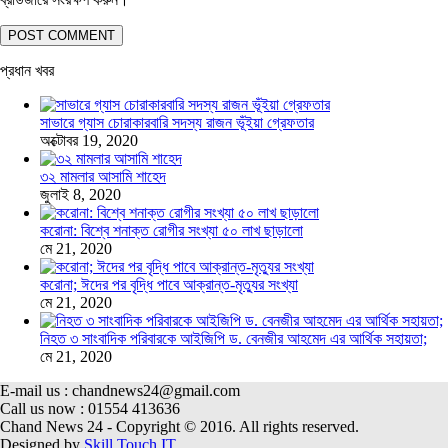
প্রধান খবর
সাভারে গ্যাস চোরাকারবারি সদস্য রাজন ভূঁইয়া গ্রেফতার
অক্টোবর 19, 2020
৩২ মামলার আসামি শাহেদ
জুলাই 8, 2020
করোনা: বিশ্বে শনাক্ত রোগীর সংখ্যা ৫০ লাখ ছাড়ালো
মে 21, 2020
করোনা; ঈদের পর বৃদ্ধি পাবে আক্রান্ত-মৃত্যুর সংখ্যা
মে 21, 2020
নিহত ৩ সাংবাদিক পরিবারকে আইজিপি ড. বেনজীর আহমেদ এর আর্থিক সহায়তা;
মে 21, 2020
E-mail us : chandnews24@gmail.com
Call us now : 01554 413636
Chand News 24 - Copyright © 2016. All rights reserved.
Designed by
Skill Touch IT