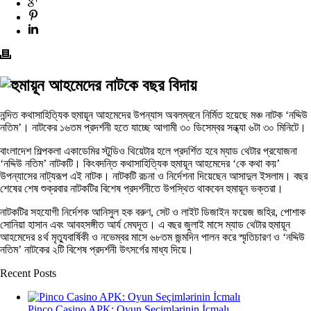
নন্দিত কথাসাহিত্যিক হুমায়ূন আহমেদের উপন্যাস অবলম্বনে নির্মিত হয়েছে মঞ্চ নাটক ‘নদ্দিউ
নতিম’। নাটকের ১৬তম প্রদর্শনী হতে যাচ্ছে আগামী ৩০ ডিসেম্বর সন্ধ্যা ৬টা ৩০ মিনিটে।
বাংলাদেশ শিল্পকলা একাডেমির স্টুডিও থিয়েটার হলে প্রদর্শিত হবে ম্যাড থেটার প্রযোজনা
‘নদ্দিউ নতিম’ নাটকটি। কিংবদন্তি কথাসাহিত্যিক হুমায়ূন আহমেদের ‘কে কথা কয়’
উপন্যাসের নাট্যরূপ এই নাটক। নাটকটি রচনা ও নির্দেশনা দিয়েছেন আসাদুল ইসলাম। বছর
শেষের শেষ শুক্রবার নাটকটির বিশেষ প্রদর্শনীতে উপস্থিত থাকবেন হুমায়ূন ভক্তরা।
নাটকটির সহযোগী নির্দেশক আনিসুল হক বরুণ, সেট ও লাইট ডিজাইন ফয়েজ জহির, পোশাক
সোনিয়া হাসান এবং আবহসঙ্গীত আর্য মেঘদূত। এ বছর জুলাই মাসে ম্যাড থেটার হুমায়ূন
আহমেদের ৪র্থ মৃত্যুবার্ষিকী ও নভেম্বর মাসে ৬৮তম জন্মদিন পালন করে স্মৃতিচারণ ও ‘নদ্দিউ
নতিম’ নাটকের ২টি বিশেষ প্রদর্শনী উৎসর্গের মাধ্য দিয়ে।
Recent Posts
Pinco Casino APK: Oyun Seçimlərinin İcmalı