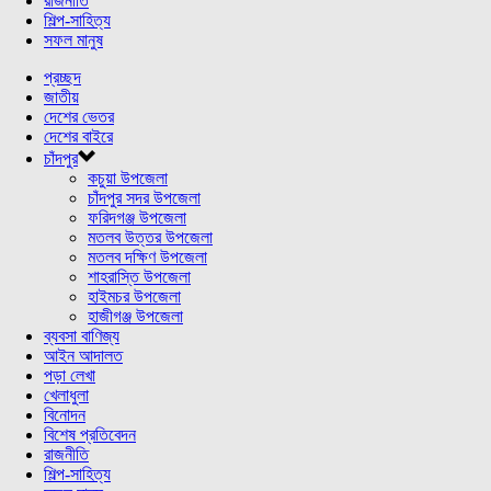
রাজনীতি
শিল্প-সাহিত্য
সফল মানুষ
প্রচ্ছদ
জাতীয়
দেশের ভেতর
দেশের বাইরে
চাঁদপুর
কচুয়া উপজেলা
চাঁদপুর সদর উপজেলা
ফরিদগঞ্জ উপজেলা
মতলব উত্তর উপজেলা
মতলব দক্ষিণ উপজেলা
শাহরাস্তি উপজেলা
হাইমচর উপজেলা
হাজীগঞ্জ উপজেলা
ব্যবসা বাণিজ্য
আইন আদালত
পড়া লেখা
খেলাধুলা
বিনোদন
বিশেষ প্রতিবেদন
রাজনীতি
শিল্প-সাহিত্য