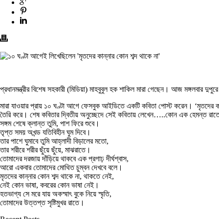
প্রধানমন্ত্রীর বিশেষ সহকারী (মিডিয়া) মাহবুবুল হক শাকিল মারা গেছেন। আজ মঙ্গলবার দুপু
মারা যাওয়ার প্রায় ১০ ঘণ্টা আগে ফেসবুক আইডিতে একটি কবিতা পোস্ট করেন। ‘মৃতদের কান্
তৈরি করে। শেষ কবিতার দ্বিতীয় অনুচ্ছেদে সেই কবিতায় লেখেন…..কোন এক হেমন্ত রাত
সঙ্গম শেষে ক্লান্ত তুমি, পাশ ফিরে শুবে।
তৃপ্ত সময় অখন্ড যতিবিহীন ঘুম দিবে।
তার পাশে ঘুমাবে তুমি আহ্লাদী বিড়ালের মতো,
তার শরীরে শরীর ছুঁয়ে ছুঁয়ে, মাঝরাতে।
তোমাদের দরজায় দাঁড়িয়ে থাকবে এক প্রগাঢ় দীর্ঘশ্বাস,
আরো একবার তোমাদের মোথিত চুম্বন দেখবে বলে।
মৃতদের কান্নার কোন শব্দ থাকে না, থাকতে নেই,
নেই কোন ভাষা, কবরের কোন ভাষা নেই।
হতভাগ্য সে মরে যায় অকস্মাৎ বুকে নিয়ে স্মৃতি,
তোমাদের উত্তপ্ত সৃষ্টিমুখর রাতে।