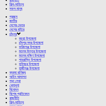
রাজনীতি
শিল্প-সাহিত্য
সফল মানুষ
প্রচ্ছদ
জাতীয়
দেশের ভেতর
দেশের বাইরে
চাঁদপুর
কচুয়া উপজেলা
চাঁদপুর সদর উপজেলা
ফরিদগঞ্জ উপজেলা
মতলব উত্তর উপজেলা
মতলব দক্ষিণ উপজেলা
শাহরাস্তি উপজেলা
হাইমচর উপজেলা
হাজীগঞ্জ উপজেলা
ব্যবসা বাণিজ্য
আইন আদালত
পড়া লেখা
খেলাধুলা
বিনোদন
বিশেষ প্রতিবেদন
রাজনীতি
শিল্প-সাহিত্য