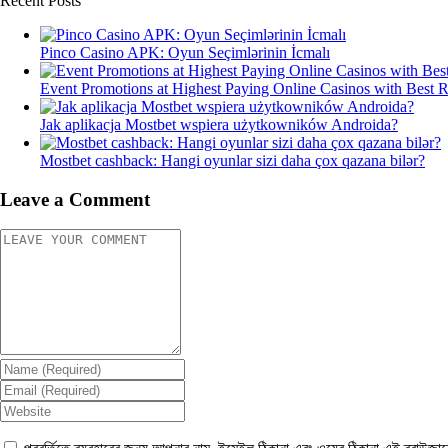
Recent Posts
Pinco Casino APK: Oyun Seçimlərinin İcmalı
Event Promotions at Highest Paying Online Casinos with Best 
Jak aplikacja Mostbet wspiera użytkowników Androida?
Mostbet cashback: Hangi oyunlar sizi daha çox qazana bilər?
Leave a Comment