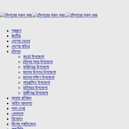
প্রচ্ছদ
জাতীয়
দেশের ভেতর
দেশের বাইরে
চাঁদপুর
কচুয়া উপজেলা
চাঁদপুর সদর উপজেলা
ফরিদগঞ্জ উপজেলা
মতলব উত্তর উপজেলা
মতলব দক্ষিণ উপজেলা
শাহরাস্তি উপজেলা
হাইমচর উপজেলা
হাজীগঞ্জ উপজেলা
ব্যবসা বাণিজ্য
আইন আদালত
পড়া লেখা
খেলাধুলা
বিনোদন
বিশেষ প্রতিবেদন