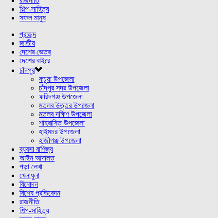
রাজনীতি
শিল্প-সাহিত্য
সফল মানুষ
প্রচ্ছদ
জাতীয়
দেশের ভেতর
দেশের বাইরে
চাঁদপুর
কচুয়া উপজেলা
চাঁদপুর সদর উপজেলা
ফরিদগঞ্জ উপজেলা
মতলব উত্তর উপজেলা
মতলব দক্ষিণ উপজেলা
শাহরাস্তি উপজেলা
হাইমচর উপজেলা
হাজীগঞ্জ উপজেলা
ব্যবসা বাণিজ্য
আইন আদালত
পড়া লেখা
খেলাধুলা
বিনোদন
বিশেষ প্রতিবেদন
রাজনীতি
শিল্প-সাহিত্য