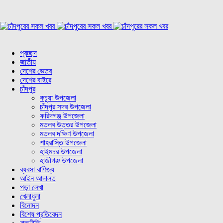
প্রচ্ছদ
জাতীয়
দেশের ভেতর
দেশের বাইরে
চাঁদপুর
কচুয়া উপজেলা
চাঁদপুর সদর উপজেলা
ফরিদগঞ্জ উপজেলা
মতলব উত্তর উপজেলা
মতলব দক্ষিণ উপজেলা
শাহরাস্তি উপজেলা
হাইমচর উপজেলা
হাজীগঞ্জ উপজেলা
ব্যবসা বাণিজ্য
আইন আদালত
পড়া লেখা
খেলাধুলা
বিনোদন
বিশেষ প্রতিবেদন