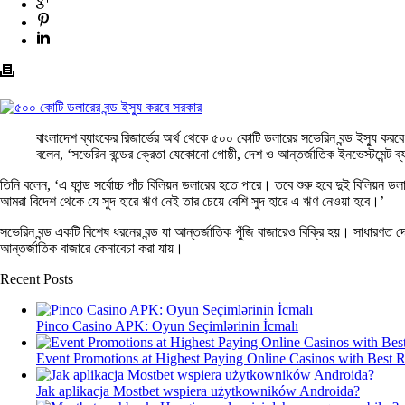
বাংলাদেশ ব্যাংকের রিজার্ভের অর্থ থেকে ৫০০ কোটি ডলারের সভেরিন বন্ড ইস্যু করবে 
বলেন, ‘সভেরিন বন্ডের ক্রেতা যেকোনো গোষ্ঠী, দেশ ও আন্তর্জাতিক ইনভেস্টমেন্
তিনি বলেন, ‘এ ফান্ড সর্বোচ্চ পাঁচ বিলিয়ন ডলারের হতে পারে। তবে শুরু হবে দুই বিলিয়ন ডলা
আমরা বিদেশ থেকে যে সুদ হারে ঋণ নেই তার চেয়ে বেশি সুদ হারে এ ঋণ নেওয়া হবে।’
সভেরিন বন্ড একটি বিশেষ ধরনের বন্ড যা আন্তর্জাতিক পুঁজি বাজারেও বিক্রি হয়। সাধারণত দে
আন্তর্জাতিক বাজারে কেনাবেচা করা যায়।
Recent Posts
Pinco Casino APK: Oyun Seçimlərinin İcmalı
Event Promotions at Highest Paying Online Casinos with Best 
Jak aplikacja Mostbet wspiera użytkowników Androida?