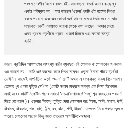
প্রথম শ্রেণীর ‘আমার বাংলা বই’- এর ওড়না বিতর্ক আমার কাছে খুব
একটা পরিষ্কার নয়। যারা বলছেন ‘ওড়না’ শব্দটি ওই বয়সের শিশুরা
ধরতে পারে না এবং এর কোনো অর্থ তাদের সামনে তৈরি করে না তারা
সম্ভবত একটি ধারণাগত জায়গা থেকে কথা বলছেন।আমার মেয়ে
এবার প্রথম শ্রেণীতে পড়বে- ওড়না চিনতে ওর কোনো সমস্যা
হয়নি।
কারণ, প্রতিদিন আশপাশের অসংখ্য নারীর ব্যবহৃত এই পোশাক বা পোশাকের খণ্ডাংশ
ওর অচেনা নয়। আমি এই বয়সের ছেলে শিশুর মধ্যেও ওড়না চিনতে পারায় ব্যর্থতা
দেখিনি। কাজেই অপরিচিত অর্থে ‘ওড়না’ শব্দটি অথবা এ সংক্রান্ত বাক্য নিয়ে প্রশ্ন
তোলার খুব একটা যুক্তি দেখি না (একটি সংবাদ মাধ্যমে অবশ্য এক শিক্ষা বিশেষজ্ঞ
এরই মধ্যে কমিউনিকেটিভ শব্দের স্বার্থে ‘ওড়না’র পরিবর্তে ‘ওজু’ শব্দ ব্যবহারের পরামর্শ
দিয়ে রেখেছেন )। ওড়নার বিরুদ্ধে যুক্তি দেয়া লোকজন বরং ‘অজ, অলি, ঈশান, ঊর্মি,
ঐরাবত, ঐকতান, গজ, ছড়ি, ঠুলি, যব, যাঁতা, শশী, টায়রা’- শব্দগুলো নিয়ে প্রশ্ন তুলতে
পারেন, যেগুলোর অনেক কিছু হয়ত তাদেরও অপরিচিত-অজানা।