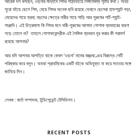
আরেক দল বলছেন, ওড়নার মাধ্যমে শিশুর পাঠ্যবইয়ে লিঙ্গবৈষম্য সৃষ্টির কথা। অথচ
পুরো বইয়ে ছেলে শিশু, মেয়ে শিশুর অনেক ছবি রয়েছে যেখানে ছেলেরা হাফপ্যান্ট পড়া,
মেয়েদের গায়ে ফ্রক; বড়দের ক্ষেত্রে নারীর গায়ে শাড়ি আর পুরুষের শার্ট-প্যান্ট-
পাঞ্জাবি। এই চিত্রমালা কি শিশুর মনে নারী-পুরুষের আলাদা পোশাক ব্যবহারের ধারণা
গড়ে তোলে না? তাহলে পোশাককেন্দ্রীক এই লৈঙ্গিক ব্যবধান দূর করার কী পরামর্শ
রয়েছে আপনার?
আর যদি আপনার আপত্তি থাকে কেবল ‘ওড়না’ নামের বস্ত্রখণ্ডের বিরুদ্ধে সেটি
পরিষ্কার করে বলুন। অযথা প্রাথমিকের একটি বইকে অভিযুক্ত না করে সততার সঙ্গে
জানিয়ে দিন।
লেখক : বার্তা সম্পাদক, ইন্ডিপেন্ডেন্ট টেলিভিশন।
RECENT POSTS