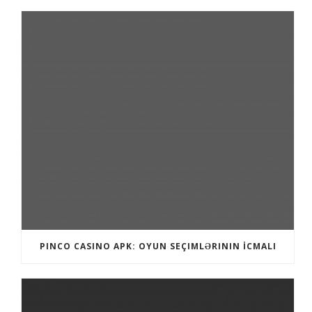
PINCO CASINO APK: OYUN SEÇIMLƏRININ İCMALI