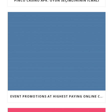
PINCO CASINO APK: OYUN SEÇIMLƏRININ İCMALI
EVENT PROMOTIONS AT HIGHEST PAYING ONLINE CASINOS WITH BEST RTP