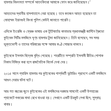
হামলার বিভৎসতা সম্পর্কে আতংকিতরা আমাকে ফোন করে জানিয়েছেন।’
আহতদের স্থানীয় হাসপাতালে নেয়া হয়েছে। তবে কতজন আহত হয়েছেন তা
মোহাম্মদ ইয়ানগুই কিংবা পুলিশ কেউই জানাতে পারেনি।
এদিকে ইংরেজি ও ফ্রেঞ্চ ভাষায় এক টুইটবার্তায় কানাডার প্রধানমন্ত্রী জাস্টিন ট্রুডো
কুইবেক সিটির মসজিদে ঘৃণ্য হামলার নিন্দা জানিয়েছেন। তিনি বলেছেন, সব সময়
ভুক্তভোগী ও তাদের পরিবারের পক্ষে আমার কণ্ঠ সোচ্চার থাকবে।
কুইবেকে ইসলাম বিদ্বেষ বৃদ্ধি পেয়েছে। শহরটিতে সম্প্রতি ইসলামী রীতির পোশাক
নিকাব নিষিদ্ধ করা হলে রাজনৈতিক বিতর্ক দেখা দেয়।
২০১৫ সালে প্যারিস হামলার পর কুইবেকের পার্শ্ববর্তী অন্টারিও প্রদেশে একটি মসজিদে
আগুন দেয়ার ঘটনা ঘটে।
আর গত বছরের জুনে কুইবেকের এই মসজিদের দরজার সামনেই একটি উপহারের
প্যাকেটে শুকরের মাথা রেখে যাওয়া হয়। সেখানে একটি চিরকুট লেখা ছিল, সুস্বাদু
খাবার।