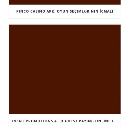
PINCO CASINO APK: OYUN SEÇIMLƏRININ İCMALI
EVENT PROMOTIONS AT HIGHEST PAYING ONLINE CASINOS WITH BEST RTP