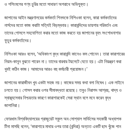
ও শপিংমলের পণ্য চুরির মতো সাধারণ অপরাধে অভিযুক্ত।
জাপানের আইন মন্ত্রণালয়ের কর্মকর্তা শিনশুকে নিশিওকা বলেন, কারা কর্মকর্তাদের
নার্সদের মতো কাজ করাটা সত্যিই বিড়ম্বনার। কারাবন্দিদের ডায়পার পরিবর্তন এবং
তাদের গোসলে সহযোগিতা করার মতো কাজ করতে হয় জাপানের বৃহৎ সংশোধনাগার
ফুচুর কর্মকর্তাদের।
নিশিওকা আরও বলেন, ‘অধিকাংশ বৃদ্ধ কারাবন্দি কানেও কম শোনেন। তারা কারাগারের
নিয়ম-কানুন বুঝতে পারেন না। তাদের বারবার টয়লেটে যেতে হয়। এটা নিয়ন্ত্রণ করা
খুবই কঠিন কাজ। আমাদের আরও বহু কর্মচারী প্রয়োজন।’
জাপানের কারাজীবন খুব একটা সহজ নয়। কাজের সময় কথা বলা নিষেধ। এক লাইনে
চলতে হয়। গোসল করার ওপর সীমাবদ্ধতা রয়েছে। তবুও নিরাপদ আশ্রয়, খাদ্য ও
স্বাস্থ্যসেবার নিশ্চয়তার কারণে কারাগারকেই সেরা স্থান বলে মনে করেন বৃদ্ধ
জাপানিরা।
ফোরধাম বিশ্ববিদ্যালয়ের গ্রাজুয়েট স্কুল অব সোশ্যাল সার্ভিসের সহকারী অধ্যাপক
টিনা মাসছি বলেন, ‘কারাগারে মাথার ওপর তারা (বন্দিরা) অন্তত একটি ছাদ খুঁজে পান