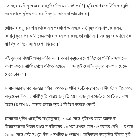
৮০ বছর বয়সী বৃদ্ধ এক কারাবন্দির দিন এভাবেই কাটে। চুরির অপরাধে তিনি কারাবন্দি।
জেল থেকে মুক্তি পাওয়ার চিন্তাও আসে না তার মাথায়।
টোকিওর ফুচু কারাগার থেকে নাম প্রকাশে অনিচ্ছুক ওই বৃদ্ধ এএফপিকে বলেন,
‘কারামুক্তির পর আমি কেমনভাবে জীবন পার করব, তা জানি না। স্বাস্থ্য ও অর্থনৈতিক
পরিস্থিতি নিয়ে আমি বেশ শঙ্কিত।’
ওই বৃদ্ধের বিষয়টি অস্বাভাবিক নয়। কারণ বৃদ্ধদের দেশ হিসেবে পরিচিত জাপানের
কারাগারগুলো নার্সিং হোমে পরিণত হয়েছে। এজন্যই দেশটির বৃদ্ধরা কারাগার ছেড়ে
যেতে চান না।
জাপান সরকার গত বছরের এপ্রিল থেকে দেশটির ৭০টি কারাগারে নার্সিং স্টাফ নিয়োগের
অনুমোদন দিলে এ পরিস্থিতি আরও উন্নতি হয়। এজন্য বাজেটে ৫ কোটি ৮০ লাখ
ইয়েন (৪ লাখ ৯৫ হাজার ডলার) ব্যয়ও নির্ধারণ করেছে দেশটি।
জাপানের পুলিশ এজেন্সির তথ্যানুসারে, ২০১৫ সালে পুলিশের হাতে আটক বা
জিজ্ঞাসাবাদের শিকার হওয়া নাগরিকদের ২০ শতাংশেরই বয়স ৬৫ বছরের বেশি। যেখানে
২০০০ সালে সেই সংখ্যা ছিল ৫ দশমিক ৮ শতাংশ। অধিকাংশ কারাবন্দিরা ছিঁচকে চুরি