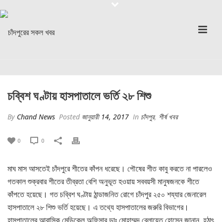
চব্বিশ ঘণ্টায় হাসপাতালে ভর্তি ২৮ শিশু
By
Chand News
Posted
জানুয়ারী 14, 2017
In
চাঁদপুর
,
শীর্ষ খবর
0
0
মাঘ মাস আসতেই চাঁদপুরে শীতের কাঁপন ধরেছে। পৌষের শীত কাবু করতে না পারলেও
গতকাল শুক্রবার শীতের তীব্রতা বেশি অনুভূত হওয়ায় সববয়সী মানুষজনকে শীতে
কাঁপতে হয়েছে। গত চবি্বশ ঘণ্টায় ঠান্ডাজনিত রোগে চাঁদপুর ২৫০ শয্যার জেনারেল
হাসপাতালে ২৮ শিশু ভর্তি হয়েছে। এ তথ্যে হাসপাতালের জরুরি বিভাগের।
হাসপাতালের আবাসিক মেডিকেল অফিসার ডাঃ মোহাম্মদ বেলায়েত হোসেন জানান, হঠাৎ