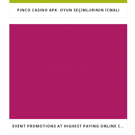
PINCO CASINO APK: OYUN SEÇIMLƏRININ İCMALI
EVENT PROMOTIONS AT HIGHEST PAYING ONLINE CASINOS WITH BEST RTP