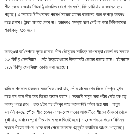
শীত বেড়ে যাওয়ায় শিশুরা ঠান্ডাজনিত রোগে শ্বাসকষ্ট, নিউমোনিয়ায় আক্রান্ত হয়ে
পড়ছে। এক্ষেত্রে চিকিৎসকের পরামর্শ মায়েরা তাদের বাচ্চাদের গরম কাপড়ে আবদ্ধ
করে রাখবে। ঠান্ডা লাগতে দেবে না। তারপরও সমস্যা হলে দেরি না করে চিকিৎসকের
শরণাপন্ন হতে হবে।
আবহওয়া অধিদপ্তর সূত্র জানায়, শীত মৌসুমের সর্বনিম্ন তাপমাত্রা রেকর্ড হয় সকালে
৫.৫ ডিগ্রি সেলসিয়াস। সেটা উত্তরাঞ্চলের নীলফামারী জেলার রাজার হাটে। চট্টগ্রামে
১৪.২ ডিগ্রি সেলসিয়াস রের্কড করা হয়েছে।
এদিকে গতকাল শুক্রবার সরজমিনে দেখা যায়, পৌষ মাসের শেষ দিকে চাঁদপুরে হঠাৎ
করে কন কনে শীত আর হিমেল বাতাস বইসে। সববয়সী মানুষ সারা শরীর মোটা কাপড়ে
আবদ্ধ করে রাখে। রাত ৯টার পর চাঁদপুর শহর অনেকটাই ফাঁকা হয়ে যায়। মানুষ
বলাবলি করছে, পৌষে শীত তেমন না পড়লেও মাঘের আগমনীতে শীতের তীব্রতা থেকে
বুঝা যায়, এবারের পুরো শীত মাঘ মাসকে ঘিরেই হবে। শহর ও গ্রামে-গঞ্জের বিভিন্ন
স্থানে শীতের কাঁপন থেকে রক্ষা পেতে অনেকে খড়কুটো জ্বালিয়ে আগুন পোহাচ্ছে।