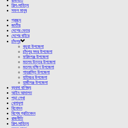
রাজনীতি
শিল্প-সাহিত্য
সফল মানুষ
প্রচ্ছদ
জাতীয়
দেশের ভেতর
দেশের বাইরে
চাঁদপুর
কচুয়া উপজেলা
চাঁদপুর সদর উপজেলা
ফরিদগঞ্জ উপজেলা
মতলব উত্তর উপজেলা
মতলব দক্ষিণ উপজেলা
শাহরাস্তি উপজেলা
হাইমচর উপজেলা
হাজীগঞ্জ উপজেলা
ব্যবসা বাণিজ্য
আইন আদালত
পড়া লেখা
খেলাধুলা
বিনোদন
বিশেষ প্রতিবেদন
রাজনীতি
শিল্প-সাহিত্য