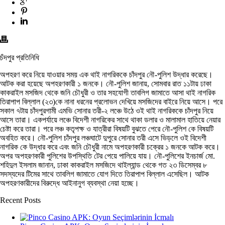
চঁদপুর প্রতিনিধি
অপহরণ করে নিয়ে যাওয়ার সময় এক থাই নাগরিককে চাঁদপুর নৌ-পুলিশ উদ্ধার করেছে।
আটক করা হয়েছে অপহরণকারী ১ জনকে। নৌ-পুলিশ জানায়, সোমবার রাত ১১টায় ঢাকা
কাকরাইল মসজিদ থেকে জনি চৌধুরী ও তার সহযোগী তাবলিগ জামাতে আসা থাই নাগরিক
তিরাপাপ বিল্লাল (২৩)কে নানা ধরনের প্রলোভন দেখিয়ে মসজিদের বাইরে নিয়ে আসে। পরে
সকাল ৭টায় চাঁদপুরগামী এমভি সোনার তরী-২ লঞ্চে উঠে ওই থাই নাগরিককে চাঁদপুর নিয়ে
আসে তারা। একপর্যায়ে লঞ্চে বিদেশী নাগরিকের সাথে থাকা ডলার ও মালামাল হাতিয়ে নেয়ার
চেষ্টা করে তারা। পরে লঞ্চ কতৃপক্ষ ও যাত্রীরা বিষয়টি বুঝতে পেরে নৌ-পুলিশ কে বিষয়টি
অবহিত করে। নৌ-পুলিশ চাঁদপুর লঞ্চঘাটে দুপুরে সোনার তরী এসে ভিড়লে ওই বিদেশী
নাগরিক কে উদ্ধার করে এবং জনি চৌধুরী নামে অপহরণকারী চক্রের ১ জনকে আটক করে।
অপর অপহরণকারী পুলিশের উপস্থিতি টের পেয়ে পালিয়ে যায়। নৌ-পুলিশের ইনচার্জ মো.
শহিদুল ইসলাম জানান, ঢাকা কাকরাইল মসজিদে থাইল্যান্ড থেকে গত ২৩ ডিসেম্বর ৮
সদস্যদের টিমের সাথে তাবলিগ জামাতে যোগ দিতে তিরাপাপ বিল্লাল এসেছিল। আটক
অপহরণকারীদের বিরুদ্ধে আইনানুগ ব্যবস্থা নেয়া হচ্ছে।
Recent Posts