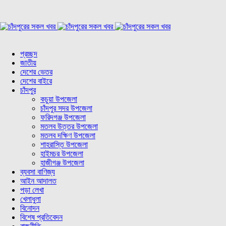
প্রচ্ছদ
জাতীয়
দেশের ভেতর
দেশের বাইরে
চাঁদপুর
কচুয়া উপজেলা
চাঁদপুর সদর উপজেলা
ফরিদগঞ্জ উপজেলা
মতলব উত্তর উপজেলা
মতলব দক্ষিণ উপজেলা
শাহরাস্তি উপজেলা
হাইমচর উপজেলা
হাজীগঞ্জ উপজেলা
ব্যবসা বাণিজ্য
আইন আদালত
পড়া লেখা
খেলাধুলা
বিনোদন
বিশেষ প্রতিবেদন