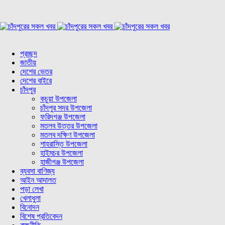
প্রচ্ছদ
জাতীয়
দেশের ভেতর
দেশের বাইরে
চাঁদপুর
কচুয়া উপজেলা
চাঁদপুর সদর উপজেলা
ফরিদগঞ্জ উপজেলা
মতলব উত্তর উপজেলা
মতলব দক্ষিণ উপজেলা
শাহরাস্তি উপজেলা
হাইমচর উপজেলা
হাজীগঞ্জ উপজেলা
ব্যবসা বাণিজ্য
আইন আদালত
পড়া লেখা
খেলাধুলা
বিনোদন
বিশেষ প্রতিবেদন