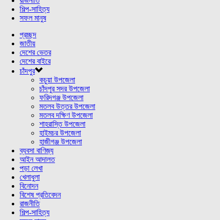
রাজনীতি
শিল্প-সাহিত্য
সফল মানুষ
প্রচ্ছদ
জাতীয়
দেশের ভেতর
দেশের বাইরে
চাঁদপুর
কচুয়া উপজেলা
চাঁদপুর সদর উপজেলা
ফরিদগঞ্জ উপজেলা
মতলব উত্তর উপজেলা
মতলব দক্ষিণ উপজেলা
শাহরাস্তি উপজেলা
হাইমচর উপজেলা
হাজীগঞ্জ উপজেলা
ব্যবসা বাণিজ্য
আইন আদালত
পড়া লেখা
খেলাধুলা
বিনোদন
বিশেষ প্রতিবেদন
রাজনীতি
শিল্প-সাহিত্য