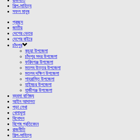
রাজনীতি
শিল্প-সাহিত্য
সফল মানুষ
প্রচ্ছদ
জাতীয়
দেশের ভেতর
দেশের বাইরে
চাঁদপুর
কচুয়া উপজেলা
চাঁদপুর সদর উপজেলা
ফরিদগঞ্জ উপজেলা
মতলব উত্তর উপজেলা
মতলব দক্ষিণ উপজেলা
শাহরাস্তি উপজেলা
হাইমচর উপজেলা
হাজীগঞ্জ উপজেলা
ব্যবসা বাণিজ্য
আইন আদালত
পড়া লেখা
খেলাধুলা
বিনোদন
বিশেষ প্রতিবেদন
রাজনীতি
শিল্প-সাহিত্য