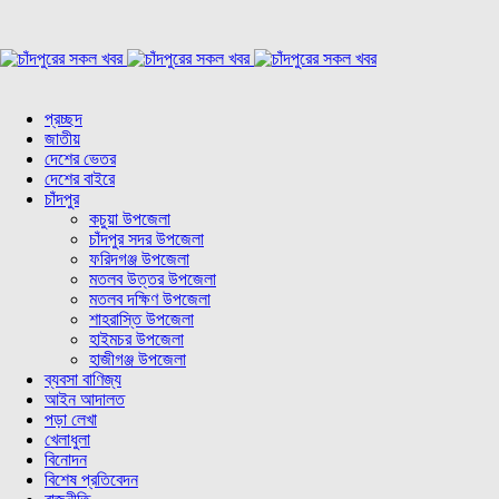
প্রচ্ছদ
জাতীয়
দেশের ভেতর
দেশের বাইরে
চাঁদপুর
কচুয়া উপজেলা
চাঁদপুর সদর উপজেলা
ফরিদগঞ্জ উপজেলা
মতলব উত্তর উপজেলা
মতলব দক্ষিণ উপজেলা
শাহরাস্তি উপজেলা
হাইমচর উপজেলা
হাজীগঞ্জ উপজেলা
ব্যবসা বাণিজ্য
আইন আদালত
পড়া লেখা
খেলাধুলা
বিনোদন
বিশেষ প্রতিবেদন