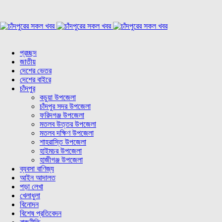
প্রচ্ছদ
জাতীয়
দেশের ভেতর
দেশের বাইরে
চাঁদপুর
কচুয়া উপজেলা
চাঁদপুর সদর উপজেলা
ফরিদগঞ্জ উপজেলা
মতলব উত্তর উপজেলা
মতলব দক্ষিণ উপজেলা
শাহরাস্তি উপজেলা
হাইমচর উপজেলা
হাজীগঞ্জ উপজেলা
ব্যবসা বাণিজ্য
আইন আদালত
পড়া লেখা
খেলাধুলা
বিনোদন
বিশেষ প্রতিবেদন