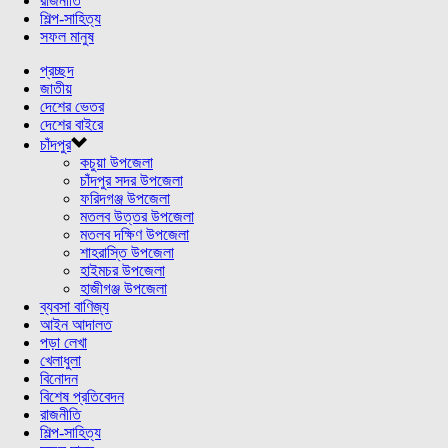
রাজনীতি
শিল্প-সাহিত্য
সফল মানুষ
প্রচ্ছদ
জাতীয়
দেশের ভেতর
দেশের বাইরে
চাঁদপুর
কচুয়া উপজেলা
চাঁদপুর সদর উপজেলা
ফরিদগঞ্জ উপজেলা
মতলব উত্তর উপজেলা
মতলব দক্ষিণ উপজেলা
শাহরাস্তি উপজেলা
হাইমচর উপজেলা
হাজীগঞ্জ উপজেলা
ব্যবসা বাণিজ্য
আইন আদালত
পড়া লেখা
খেলাধুলা
বিনোদন
বিশেষ প্রতিবেদন
রাজনীতি
শিল্প-সাহিত্য