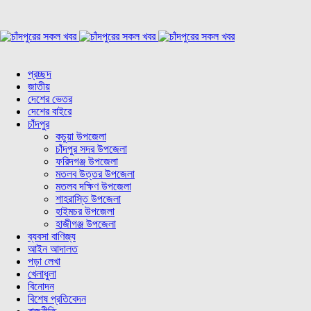
প্রচ্ছদ
জাতীয়
দেশের ভেতর
দেশের বাইরে
চাঁদপুর
কচুয়া উপজেলা
চাঁদপুর সদর উপজেলা
ফরিদগঞ্জ উপজেলা
মতলব উত্তর উপজেলা
মতলব দক্ষিণ উপজেলা
শাহরাস্তি উপজেলা
হাইমচর উপজেলা
হাজীগঞ্জ উপজেলা
ব্যবসা বাণিজ্য
আইন আদালত
পড়া লেখা
খেলাধুলা
বিনোদন
বিশেষ প্রতিবেদন