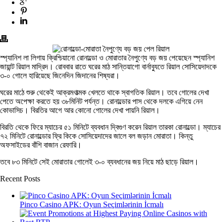
স্প্যানিশ লা লিগায় ক্রিশ্চিয়ানো রোনাল্ডো ও মোরাতার নৈপুণ্যে বড় জয় পেয়েছেন স্প্যানিশ
জায়ান্ট রিয়াল মাদ্রিদ। রোববার রাতে ঘরের মাঠ সান্তিয়াগো বার্নাব্যুতে রিয়াল সোসিয়েদাদকে
৩-০ গোলে হারিয়েছে জিনেদিন জিদানের শিষ্যরা।
ঘরের মাঠে শুরু থেকেই আক্রমণাত্মক খেলতে থাকে স্বাগতিক রিয়াল। তবে গোলের দেখা
পেতে অপেক্ষা করতে হয় ৩৮মিনিট পর্যন্ত। রোনাল্ডোর পাস থেকে দলকে এগিয়ে নেন
কোভাসিচ। বিরতির আগে আর কোনো গোলের দেখা পায়নি রিয়াল।
বিরতি থেকে ফিরে ম্যাচের ৫১ মিনিটে ব্যবধান দ্বিগুণ করেন রিয়াল তারকা রোনাল্ডো। ম্যাচের
৭২ মিনিটে রোনাল্ডোর ফ্রি কিকে সোসিয়েদাদের জালে বল জড়ান মোরাতা। কিন্তু
অফসাইডের বাঁশি বাজান রেফারি।
তবে ৮৩ মিনিটে সেই মোরাতার গোলেই ৩-০ ব্যবধানের জয় নিয়ে মাঠ ছাড়ে রিয়াল।
Recent Posts
Pinco Casino APK: Oyun Seçimlərinin İcmalı