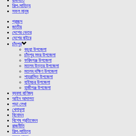
রাজনীতি
শিল্প-সাহিত্য
সফল মানুষ
প্রচ্ছদ
জাতীয়
দেশের ভেতর
দেশের বাইরে
চাঁদপুর
কচুয়া উপজেলা
চাঁদপুর সদর উপজেলা
ফরিদগঞ্জ উপজেলা
মতলব উত্তর উপজেলা
মতলব দক্ষিণ উপজেলা
শাহরাস্তি উপজেলা
হাইমচর উপজেলা
হাজীগঞ্জ উপজেলা
ব্যবসা বাণিজ্য
আইন আদালত
পড়া লেখা
খেলাধুলা
বিনোদন
বিশেষ প্রতিবেদন
রাজনীতি
শিল্প-সাহিত্য