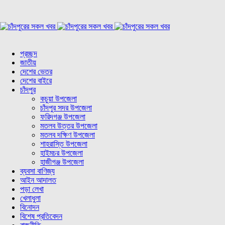
প্রচ্ছদ
জাতীয়
দেশের ভেতর
দেশের বাইরে
চাঁদপুর
কচুয়া উপজেলা
চাঁদপুর সদর উপজেলা
ফরিদগঞ্জ উপজেলা
মতলব উত্তর উপজেলা
মতলব দক্ষিণ উপজেলা
শাহরাস্তি উপজেলা
হাইমচর উপজেলা
হাজীগঞ্জ উপজেলা
ব্যবসা বাণিজ্য
আইন আদালত
পড়া লেখা
খেলাধুলা
বিনোদন
বিশেষ প্রতিবেদন