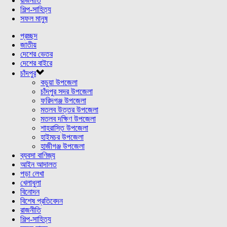
রাজনীতি
শিল্প-সাহিত্য
সফল মানুষ
প্রচ্ছদ
জাতীয়
দেশের ভেতর
দেশের বাইরে
চাঁদপুর
কচুয়া উপজেলা
চাঁদপুর সদর উপজেলা
ফরিদগঞ্জ উপজেলা
মতলব উত্তর উপজেলা
মতলব দক্ষিণ উপজেলা
শাহরাস্তি উপজেলা
হাইমচর উপজেলা
হাজীগঞ্জ উপজেলা
ব্যবসা বাণিজ্য
আইন আদালত
পড়া লেখা
খেলাধুলা
বিনোদন
বিশেষ প্রতিবেদন
রাজনীতি
শিল্প-সাহিত্য