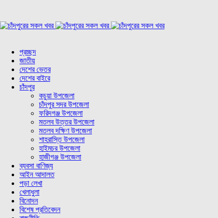
প্রচ্ছদ
জাতীয়
দেশের ভেতর
দেশের বাইরে
চাঁদপুর
কচুয়া উপজেলা
চাঁদপুর সদর উপজেলা
ফরিদগঞ্জ উপজেলা
মতলব উত্তর উপজেলা
মতলব দক্ষিণ উপজেলা
শাহরাস্তি উপজেলা
হাইমচর উপজেলা
হাজীগঞ্জ উপজেলা
ব্যবসা বাণিজ্য
আইন আদালত
পড়া লেখা
খেলাধুলা
বিনোদন
বিশেষ প্রতিবেদন