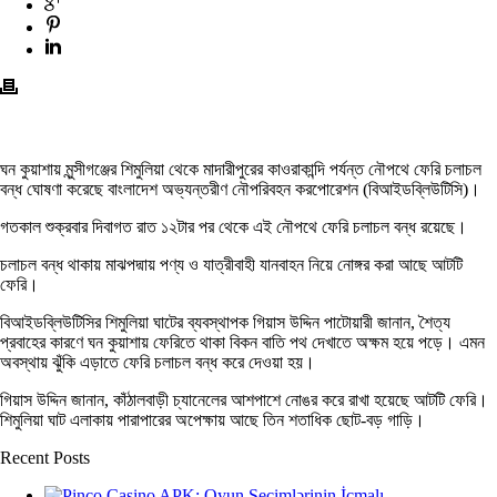
ঘন কুয়াশায় মুন্সীগঞ্জের শিমুলিয়া থেকে মাদারীপুরের কাওরাকান্দি পর্যন্ত নৌপথে ফেরি চলাচল
বন্ধ ঘোষণা করেছে বাংলাদেশ অভ্যন্তরীণ নৌপরিবহন করপোরেশন (বিআইডব্লিউটিসি)।
গতকাল শুক্রবার দিবাগত রাত ১২টার পর থেকে এই নৌপথে ফেরি চলাচল বন্ধ রয়েছে।
চলাচল বন্ধ থাকায় মাঝপদ্মায় পণ্য ও যাত্রীবাহী যানবাহন নিয়ে নোঙ্গর করা আছে আটটি
ফেরি।
বিআইডব্লিউটিসির শিমুলিয়া ঘাটের ব্যবস্থাপক গিয়াস উদ্দিন পাটোয়ারী জানান, শৈত্য
প্রবাহের কারণে ঘন কুয়াশায় ফেরিতে থাকা বিকন বাতি পথ দেখাতে অক্ষম হয়ে পড়ে। এমন
অবস্থায় ঝুঁকি এড়াতে ফেরি চলাচল বন্ধ করে দেওয়া হয়।
গিয়াস উদ্দিন জানান, কাঁঠালবাড়ী চ্যানেলের আশপাশে নোঙর করে রাখা হয়েছে আটটি ফেরি।
শিমুলিয়া ঘাট এলাকায় পারাপারের অপেক্ষায় আছে তিন শতাধিক ছোট-বড় গাড়ি।
Recent Posts