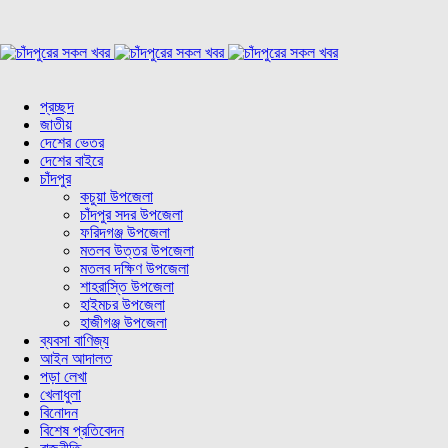
প্রচ্ছদ
জাতীয়
দেশের ভেতর
দেশের বাইরে
চাঁদপুর
কচুয়া উপজেলা
চাঁদপুর সদর উপজেলা
ফরিদগঞ্জ উপজেলা
মতলব উত্তর উপজেলা
মতলব দক্ষিণ উপজেলা
শাহরাস্তি উপজেলা
হাইমচর উপজেলা
হাজীগঞ্জ উপজেলা
ব্যবসা বাণিজ্য
আইন আদালত
পড়া লেখা
খেলাধুলা
বিনোদন
বিশেষ প্রতিবেদন