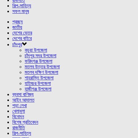
রাজনীতি
শিল্প-সাহিত্য
সফল মানুষ
প্রচ্ছদ
জাতীয়
দেশের ভেতর
দেশের বাইরে
চাঁদপুর
কচুয়া উপজেলা
চাঁদপুর সদর উপজেলা
ফরিদগঞ্জ উপজেলা
মতলব উত্তর উপজেলা
মতলব দক্ষিণ উপজেলা
শাহরাস্তি উপজেলা
হাইমচর উপজেলা
হাজীগঞ্জ উপজেলা
ব্যবসা বাণিজ্য
আইন আদালত
পড়া লেখা
খেলাধুলা
বিনোদন
বিশেষ প্রতিবেদন
রাজনীতি
শিল্প-সাহিত্য