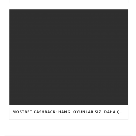
MOSTBET CASHBACK: HANGI OYUNLAR SIZI DAHA ÇOX QAZANA BILƏR?