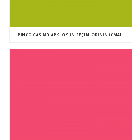
PINCO CASINO APK: OYUN SEÇIMLƏRININ İCMALI