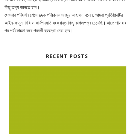
কিছু তথ্য জানতে চান।
সোমবার পরিদর্শন শেষে দুদক পরিচালক মনজুর আহম্মদ বলেন, আমরা প্রতিষ্ঠানটির
আইন-কানুন, বিধি ও কার্যপদ্ধতি সংক্রান্ত কিছু কাগজপত্র চেয়েছি। হাতে পাওয়ার
পর পর্যালোচনা করে পরবর্তী ব্যবস্থা নেয়া হবে।
RECENT POSTS