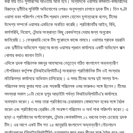
করা যায় তাও সুপারিশের আওতায় আনা হবে। অন্যদিকে ওয়াসার কর্মকর্তা-কর্মচারীদের
বিরুদ্ধে দুর্নীতির সুনির্দিষ্ট অভিযোগের ওপরও অনুসন্ধান চালাবে দুদক টিম। তিন ঘণ্টা
ওয়াসা ভবন পরিদর্শন শেষে টিম প্রধান বেলাল হোসেন যুগান্তরকে বলেন, টিমের
উদ্দেশ্য সম্পর্কে ওয়াসার এমডিকে অবহিত করেছি। প্রতিষ্ঠানটির আইন, বিধি,
কার্যপরিধি, নিয়োগ, টেন্ডার সংক্রান্ত কিছু রেকর্ডপত্র দেয়ার জন্য অনুরোধ
জানিয়েছি। ১ ফেব্রুয়ারি থেকে টিম পুরোদমে কাজে নামবে। ওয়াসার গ্রাহক হয়রানি
এবং দুর্নীতির অভিযোগ গ্রহণের জন্য ওয়াসার প্রধান কার্যালয়ে একটি অভিযোগ বাক্স
খোলার কথাও জানান তিনি।
এদিকে দুদক পরিচালক মজনুর আহম্মদের নেতৃত্বে গঠিত বাংলাদেশ অভ্যন্তরীণ
নৌপরিবহন কর্তৃপক্ষ (বিআইডব্লিউটিএ) সংক্রান্ত প্রাতিষ্ঠানিক টিম ওই সংস্থার
মতিঝিলস্থ কার্যালয়ে অভিযান চালিয়েছে। এ সময় টিমের অপর দুই সদস্য উপ-
পরিচালক মলয় কুমার সাহা এবং সহকারী পরিচালক ওমর ফারুকও সঙ্গে ছিলেন। টিমের
সদস্যরা সকাল ১০টা থেকে দুপুর আড়াইটা পর্যন্ত বিআইডব্লিউটিএ’র কার্যালয়ে
অবস্থান করেন। এ সময় তারা প্রতিষ্ঠানের চেয়ারম্যান মোজাম্মেল হকের সঙ্গে বৈঠক
করেন এবং প্রতিষ্ঠানের ড্রেজিং নৌ সংরক্ষণ পরিচালন ও অর্থ শাখা পরিদর্শন করেন। এ
ছাড়া এ প্রতিষ্ঠানের অর্গানোগ্রাম, টেন্ডার কেনাকাটাসহ ১২ ধরনের তথ্য চেয়েছে দুদক
টিম। এর আগে একই টিম গত ২৫ জানুয়ারি বাংলাদেশ অভ্যন্তরীণ নৌচলাচল
কর্পোরেশনের (বিআইডব্লিউটিসি) চেয়ারম্যান জ্ঞান রঞ্জন শীলের সঙ্গে বৈঠক করে বেশ