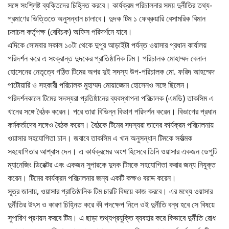
সঙ্গে সংশ্লিষ্ট ব্যক্তিদের চিহ্নিত করবে। কার্যক্রম পরিচালনার সময় দুর্নীতির তথ্য-
প্রমাণের ভিত্তিতে অনুসন্ধান চালাবে। দুদক টিম ১ ফেব্রুয়ারি বেসামরিক বিমান
চলাচল কর্তৃপক্ষ (বেবিচক) অফিস পরিদর্শনে যাবে।
এদিকে সোমবার সকাল ১০টা থেকে দুপুর আড়াইটা পর্যন্ত ওয়াসার প্রধান কার্যালয়
পরিদর্শন করে এ সংক্রান্ত দুদকের প্রাতিষ্ঠানিক টিম। পরিচালক মোহাম্মদ বেলাল
হোসেনের নেতৃত্বে গঠিত টিমের অপর দুই সদস্য উপ-পরিচালক মো. ফরিদ আহম্মেদ
পাটোয়ারি ও সহকারী পরিচালক মুহাম্মদ মোয়াজ্জেম হোসেনও সঙ্গে ছিলেন।
পরিদর্শনকালে টিমের সদস্যরা প্রতিষ্ঠানের ব্যবস্থাপনা পরিচালক (এমডি) তাকসিম এ
খানের সঙ্গে বৈঠক করেন। পরে তারা বিভিন্ন বিভাগ পরিদর্শন করেন। বিভাগের প্রধান
কর্মকর্তাদের সঙ্গেও বৈঠক করেন। বৈঠকে টিমের সদস্যরা তাদের কার্যক্রম পরিচালনায়
ওয়াসার সহযোগিতা চান। জবাবে তাকসিম এ খান অনুসন্ধান টিমকে সর্বাত্মক
সহযোগিতার আশ্বাস দেন। এ কার্যক্রমের অংশ হিসেবে তিনি ওয়াসার একজন ডেপুটি
ম্যানেজিং ডিরেক্টর এবং একজন সুপারকে দুদক টিমকে সহযোগিতা করার জন্য নিযুক্ত
করেন। টিমের কার্যক্রম পরিচালনার জন্য একটি কক্ষও বরাদ্দ করেন।
সূত্র জানায়, ওয়াসার প্রাতিষ্ঠানিক টিম চারটি বিষয়ে কাজ করবে। এর মধ্যে ওয়াসার
দুর্নীতির উৎস ও কারণ চিহ্নিত করে কী পদক্ষেপ নিলে ওই দুর্নীতি বন্ধ হবে সে বিষয়ে
সুপারিশ প্রণয়ন করবে টিম। এ ছাড়া তথ্যপ্রযুক্তি ব্যবহার করে কিভাবে দুর্নীতি রোধ