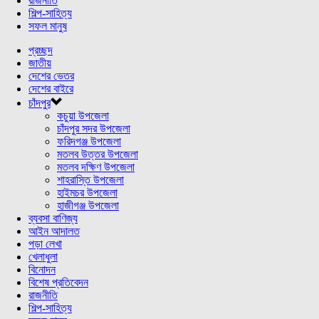
রাজনীতি
শিল্প-সাহিত্য
সফল মানুষ
প্রচ্ছদ
জাতীয়
দেশের ভেতর
দেশের বাইরে
চাঁদপুর
কচুয়া উপজেলা
চাঁদপুর সদর উপজেলা
ফরিদগঞ্জ উপজেলা
মতলব উত্তর উপজেলা
মতলব দক্ষিণ উপজেলা
শাহরাস্তি উপজেলা
হাইমচর উপজেলা
হাজীগঞ্জ উপজেলা
ব্যবসা বাণিজ্য
আইন আদালত
পড়া লেখা
খেলাধুলা
বিনোদন
বিশেষ প্রতিবেদন
রাজনীতি
শিল্প-সাহিত্য