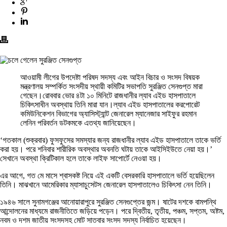
আওয়ামী লীগের উপদেষ্টা পরিষদ সদস্য এবং আইন বিচার ও সংসদ বিষয়ক
মন্ত্রণালয় সম্পর্কিত সংসদীয় স্থায়ী কমিটির সভাপতি সুরঞ্জিত সেনগুপ্ত মারা
গেছেন।রোববার ভোর ৪টা ১০ মিনিটে রাজধানীর ল্যাব এইড হাসপাতালে
চিকিৎসাধীন অবস্থায় তিনি মারা যান।ল্যাব এইড হাসপাতালের করপোরেট
কমিউনিকেশন বিভাগের অ্যাসিস্ট্যান্ট জেনারেল ম্যানেজার সাইফুর রহমান
লেনিন পরিবর্তন ডটকমকে এতথ্য জানিয়েছেন।
‘গতকাল (শুক্রবার) ফুসফুসের সমস্যার জন্য রাজধানীর ল্যাব এইড হাসপাতালে তাকে ভর্তি
করা হয়। পরে শনিবার শারীরিক অবস্থার অবনতি ঘটায় তাকে আইসিইউতে নেয়া হয়।’
সেখানে অবস্থা ক্রিটিকাল হলে তাকে লাইফ সাপোর্টে নেওয়া হয়।
এর আগে, গত মে মাসে শ্বাসকষ্ট নিয়ে এই একটি বেসরকারি হাসপাতালে ভর্তি হয়েছিলেন
তিনি। মাঝখানে আমেরিকার ম্যাসাচুসেটস জেনারেল হাসপাতালেও চিকিৎসা নেন তিনি।
১৯৪৬ সালে সুনামগঞ্জের আনোয়ারাপুরে সুরঞ্জিত সেনগুপ্তের জন্ম। ষাটের দশকে বামপন্থি
আন্দোলনের মাধ্যমে রাজনীতিতে জড়িয়ে পড়েন। পরে দ্বিতীয়, তৃতীয়, পঞ্চম, সপ্তম, অষ্টম,
নবম ও দশম জাতীয় সংসদসহ মোট সাতবার সংসদ সদস্য নির্বাচিত হয়েছেন।