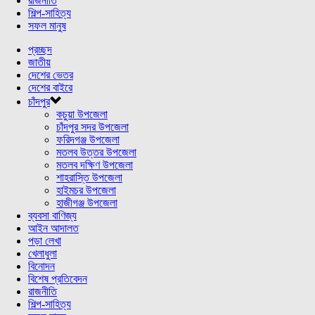
রাজনীতি
শিল্প-সাহিত্য
সফল মানুষ
প্রচ্ছদ
জাতীয়
দেশের ভেতর
দেশের বাইরে
চাঁদপুর
কচুয়া উপজেলা
চাঁদপুর সদর উপজেলা
ফরিদগঞ্জ উপজেলা
মতলব উত্তর উপজেলা
মতলব দক্ষিণ উপজেলা
শাহরাস্তি উপজেলা
হাইমচর উপজেলা
হাজীগঞ্জ উপজেলা
ব্যবসা বাণিজ্য
আইন আদালত
পড়া লেখা
খেলাধুলা
বিনোদন
বিশেষ প্রতিবেদন
রাজনীতি
শিল্প-সাহিত্য