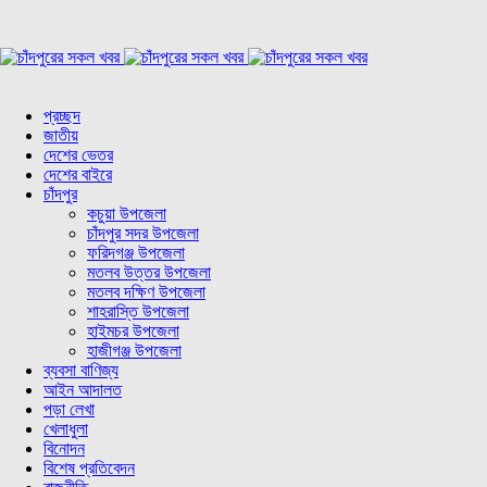
প্রচ্ছদ
জাতীয়
দেশের ভেতর
দেশের বাইরে
চাঁদপুর
কচুয়া উপজেলা
চাঁদপুর সদর উপজেলা
ফরিদগঞ্জ উপজেলা
মতলব উত্তর উপজেলা
মতলব দক্ষিণ উপজেলা
শাহরাস্তি উপজেলা
হাইমচর উপজেলা
হাজীগঞ্জ উপজেলা
ব্যবসা বাণিজ্য
আইন আদালত
পড়া লেখা
খেলাধুলা
বিনোদন
বিশেষ প্রতিবেদন