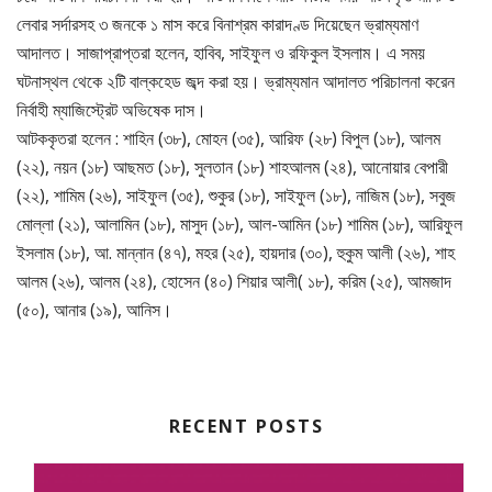
লেবার সর্দারসহ ৩ জনকে ১ মাস করে বিনাশ্রম কারাদণ্ড দিয়েছেন ভ্রাম্যমাণ
আদালত। সাজাপ্রাপ্তরা হলেন, হাবিব, সাইফুল ও রফিকুল ইসলাম। এ সময়
ঘটনাস্থল থেকে ২টি বাল্কহেড জব্দ করা হয়। ভ্রাম্যমান আদালত পরিচালনা করেন
নির্বাহী ম্যাজিস্ট্রেট অভিষেক দাস।
আটককৃতরা হলেন : শাহিন (৩৮), মোহন (৩৫), আরিফ (২৮) বিপুল (১৮), আলম
(২২), নয়ন (১৮) আছমত (১৮), সুলতান (১৮) শাহআলম (২৪), আনোয়ার বেপারী
(২২), শামিম (২৬), সাইফুল (৩৫), শুকুর (১৮), সাইফুল (১৮), নাজিম (১৮), সবুজ
মোল্লা (২১), আলামিন (১৮), মাসুদ (১৮), আল-আমিন (১৮) শামিম (১৮), আরিফুল
ইসলাম (১৮), আ. মান্নান (৪৭), মহর (২৫), হায়দার (৩০), হুকুম আলী (২৬), শাহ
আলম (২৬), আলম (২৪), হোসেন (৪০) শিয়ার আলী( ১৮), করিম (২৫), আমজাদ
(৫০), আনার (১৯), আনিস।
RECENT POSTS