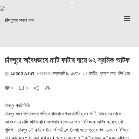
চাঁদপুরে অবৈধভাবে মাটি কাটার দায়ে ৬২ শ্রমিক আটক
By
Chand News
Posted
ফেব্রুয়ারী 9, 2017
In
জাতীয়
,
প্রধান খবর
,
শীর্ষ খবর
0
0
চাঁদপুর প্রতিনিধি
চাঁদপুর সদর উপজেলার পশ্চিমে রাজরাজেশ্বর ইউনিয়নের ল¹িমারার চর থেকে
অবৈধভাবে মাটি কাটার দায়ে মঙ্গলবার রাতে ৬২ জন শ্রমিককে আটক করেছে নৌ
পুলিশ। চাঁদপুর নৌ ফাঁড়ির ইনচার্জ শহীদুল ইসলামের নেতৃত্বে পদ্মা-মেঘনার বিভিন্ন
চরে অভিযান পরিচালনা করা হয়। অভিযানকালে মাটি কাটার সময় আটককৃত মাঝি ও