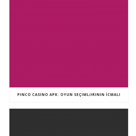
PINCO CASINO APK: OYUN SEÇIMLƏRININ İCMALI