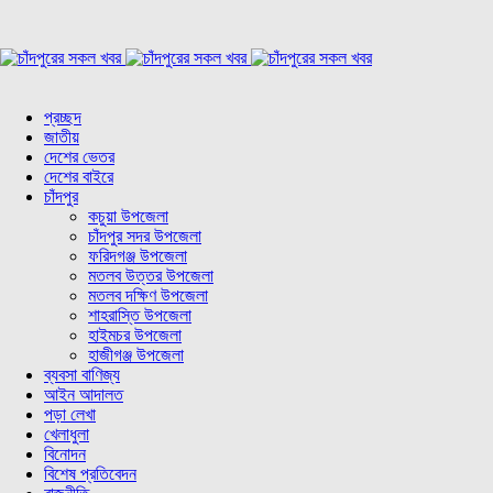
প্রচ্ছদ
জাতীয়
দেশের ভেতর
দেশের বাইরে
চাঁদপুর
কচুয়া উপজেলা
চাঁদপুর সদর উপজেলা
ফরিদগঞ্জ উপজেলা
মতলব উত্তর উপজেলা
মতলব দক্ষিণ উপজেলা
শাহরাস্তি উপজেলা
হাইমচর উপজেলা
হাজীগঞ্জ উপজেলা
ব্যবসা বাণিজ্য
আইন আদালত
পড়া লেখা
খেলাধুলা
বিনোদন
বিশেষ প্রতিবেদন