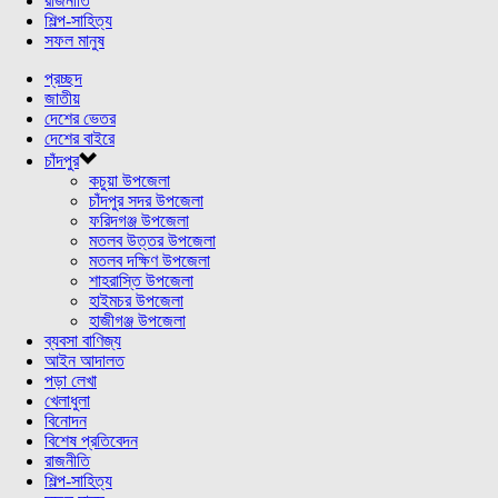
রাজনীতি
শিল্প-সাহিত্য
সফল মানুষ
প্রচ্ছদ
জাতীয়
দেশের ভেতর
দেশের বাইরে
চাঁদপুর
কচুয়া উপজেলা
চাঁদপুর সদর উপজেলা
ফরিদগঞ্জ উপজেলা
মতলব উত্তর উপজেলা
মতলব দক্ষিণ উপজেলা
শাহরাস্তি উপজেলা
হাইমচর উপজেলা
হাজীগঞ্জ উপজেলা
ব্যবসা বাণিজ্য
আইন আদালত
পড়া লেখা
খেলাধুলা
বিনোদন
বিশেষ প্রতিবেদন
রাজনীতি
শিল্প-সাহিত্য