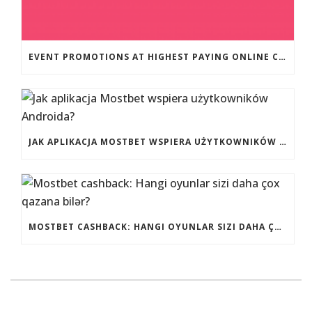
EVENT PROMOTIONS AT HIGHEST PAYING ONLINE CASINOS WITH BEST RTP
JAK APLIKACJA MOSTBET WSPIERA UŻYTKOWNIKÓW ANDROIDA?
MOSTBET CASHBACK: HANGI OYUNLAR SIZI DAHA ÇOX QAZANA BILƏR?