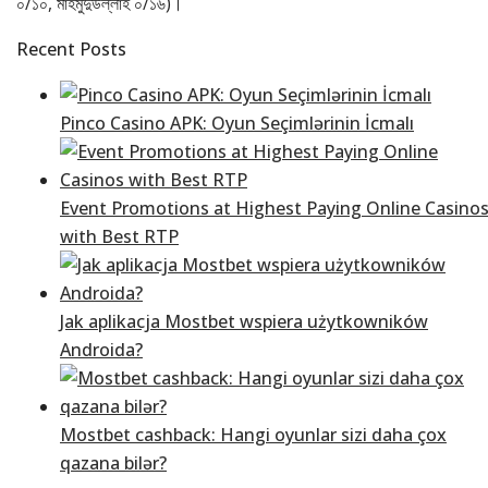
০/১০, মাহমুদুউল্লাহ ০/১৬)।
Recent Posts
Pinco Casino APK: Oyun Seçimlərinin İcmalı
Event Promotions at Highest Paying Online Casino
with Best RTP
Jak aplikacja Mostbet wspiera użytkowników
Androida?
Mostbet cashback: Hangi oyunlar sizi daha çox
qazana bilər?