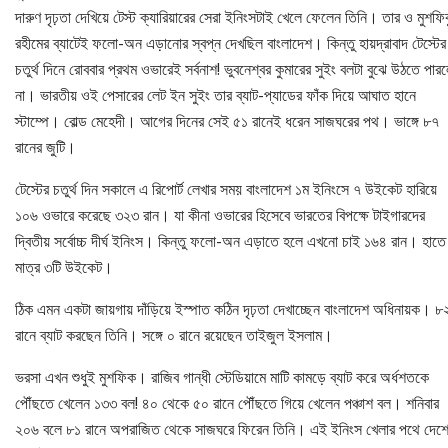
দারুণ দৃঢ়তা দেখিয়ে টেস্ট ক্যারিয়ারের সেরা ইনিংসটাই খেলে ফেলেন তিনি। তার ও মুশফি
রহীমের ব্যাটেই ফলো-অন এড়ানোর স্বপ্ন দেখছিল বাংলাদেশ। কিন্তু হায়দ্রাবাদ টেস্টের
চতুর্থ দিনে রোববার প্রথম ওভারেই সর্বনাশ! ভুবনেশ্বর কুমারের সুইং বলটা বুঝে উঠতে পার
না। ভারতীয় ওই পেসারের লেট ইন সুইং তার ব্যাট-প্যাডের ফাঁক দিয়ে আঘাত হানে
স্টাম্পে। বোল্ড মেহেদী। আগের দিনের সেই ৫১ রানেই ধরেন সাজঘরের পথ। ভাঙ্গে ৮৭
রানের জুটি।
টেস্টের চতুর্থ দিন সকালে এ রিপোর্ট লেখার সময় বাংলাদেশ ১ম ইনিংসে ৭ উইকেট হারিয়ে
১০৬ ওভারে করেছে ৩২৩ রান। যা কীনা ওভারের হিসেবে ভারতের বিপক্ষে টাইগারদের
দ্বিতীয় সর্বোচ্চ দীর্ঘ ইনিংস। কিন্তু ফলো-অন এড়াতে হলে এখনো চাই ১৬৪ রান। হাতে
মাত্র ৩টি উইকেট।
ঠিক এমন একটা জায়গায় দাঁড়িয়ে ইস্পাত কঠিন দৃঢ়তা দেখাচ্ছেন বাংলাদেশ অধিনায়ক। ৮
রানে ব্যাট করছেন তিনি। সঙ্গে ০ রানে রয়েছেন তাইজুল ইসলাম।
ভরসা এখন শুধুই মুশফিক। রাজিব গান্ধী স্টেডিয়ামে মাটি কামড়ে ব্যাট করে অর্ধশতকে
পৌঁছতে খেলেন ১৩৩ বল! ৪০ থেকে ৫০ রানে পৌঁছতে গিয়ে খেলেন পঞ্চাশ বল। শনিবার
২০৬ বলে ৮১ রানে অপরাজিত থেকে সাজঘরে ফিরেন তিনি। এই ইনিংস খেলার পথে দেশ