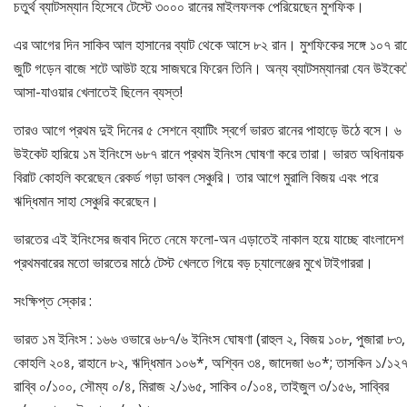
চতুর্থ ব্যাটসম্যান হিসেবে টেস্টে ৩০০০ রানের মাইলফলক পেরিয়েছেন মুশফিক।
এর আগের দিন সাকিব আল হাসানের ব্যাট থেকে আসে ৮২ রান। মুশফিকের সঙ্গে ১০৭ রা
জুটি গড়েন বাজে শটে আউট হয়ে সাজঘরে ফিরেন তিনি। অন্য ব্যাটসম্যানরা যেন উইকেট
আসা-যাওয়ার খেলাতেই ছিলেন ব্যস্ত!
তারও আগে প্রথম দুই দিনের ৫ সেশনে ব্যাটিং স্বর্গে ভারত রানের পাহাড়ে উঠে বসে। ৬
উইকেট হারিয়ে ১ম ইনিংসে ৬৮৭ রানে প্রথম ইনিংস ঘোষণা করে তারা। ভারত অধিনায়ক
বিরাট কোহলি করেছেন রেকর্ড গড়া ডাবল সেঞ্চুরি। তার আগে মুরালি বিজয় এবং পরে
ঋদ্ধিমান সাহা সেঞ্চুরি করেছেন।
ভারতের এই ইনিংসের জবাব দিতে নেমে ফলো-অন এড়াতেই নাকাল হয়ে যাচ্ছে বাংলাদে
প্রথমবারের মতো ভারতের মাঠে টেস্ট খেলতে গিয়ে বড় চ্যালেঞ্জের মুখে টাইগাররা।
সংক্ষিপ্ত স্কোর :
ভারত ১ম ইনিংস : ১৬৬ ওভারে ৬৮৭/৬ ইনিংস ঘোষণা (রাহুল ২, বিজয় ১০৮, পুজারা ৮৩,
কোহলি ২০৪, রাহানে ৮২, ঋদ্ধিমান ১০৬*, অশ্বিন ৩৪, জাদেজা ৬০*; তাসকিন ১/১২৭
রাব্বি ০/১০০, সৌম্য ০/৪, মিরাজ ২/১৬৫, সাকিব ০/১০৪, তাইজুল ৩/১৫৬, সাব্বির