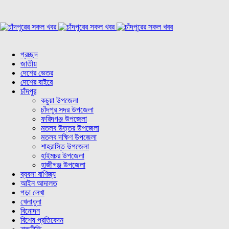
প্রচ্ছদ
জাতীয়
দেশের ভেতর
দেশের বাইরে
চাঁদপুর
কচুয়া উপজেলা
চাঁদপুর সদর উপজেলা
ফরিদগঞ্জ উপজেলা
মতলব উত্তর উপজেলা
মতলব দক্ষিণ উপজেলা
শাহরাস্তি উপজেলা
হাইমচর উপজেলা
হাজীগঞ্জ উপজেলা
ব্যবসা বাণিজ্য
আইন আদালত
পড়া লেখা
খেলাধুলা
বিনোদন
বিশেষ প্রতিবেদন