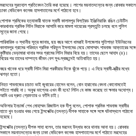
মরদেহের সুরতহাল প্রতিবেদন তৈরি করা হয়েছে। লাশের ময়নাতদন্তের জন্য রোববার সকালে
ঢাকা মেডিকেল কলেজ হাসপাতালের মর্গে পাঠানো হবে।
পোশাক শ্রমিকের হত্যাকারী ঘাতক স্বামী কালামপুর বিলট্রেড ইঞ্জিনিয়ারিং রঙিন ঢেউটিন
কারখানার শ্রমিক লিটন মিয়াকে আসামি করে মামলা দায়েরের প্রস্তুতি চলছে বলে পুলিশ
সূত্রে জানা গেছে।
পারিবারিক ও স্থানীয় সূত্র জানায়, ছয় বছর আগে ধামরাই উপজেলার সুতিপাড়া ইউনিয়নের
কালামপুর গ্রামের পরিবহন শ্রমিক শরিফুল ইসলামের মেয়ে মোসাম্মাৎ শাবনাজ আক্তারের সঙ্গে
কুষ্টিয়ার ভেড়ামারা থানার সদর গ্রামের লিটন মিয়ার বিয়ে হয়। তাদের ছেলে আহাদ (৪)।
বিয়ের পর তাদের দাম্পত্য জীবন বেশ সুখ-স্বচ্ছন্দেই অতিবাহিত হয়।
বছর খানেক ধরে স্বামী লিটন মিয়া পরকীয়ার দিকে ঝুঁকে পড়ে। এ নিয়ে স্বামী-স্ত্রীর মধ্যে
ঝগড়া হতো।
নিহত শাবনাজের চাচাত ভাই জুবায়ের হোসেন বলেন, বোন হারানোর বেদনা কোনোমতেই
সইতে পারছি না। অবুঝ ভাগ্নের এখন কী হবে? লিটন যে কাজ করেছে তা ক্ষমার অযোগ্য।
আমি ওর দ্রুত গ্রেফতার ও ফাঁসি চাই।
অফিসার ইনচার্জ শেখ মোহাম্মদ রিজাউল হক দীপু বলেন, পোশাক শ্রমিক শাবনাজ স্বামীর
হাতে খুন হওয়ার খবর পেয়ে ইন্সপেক্টর (তদন্ত) দীপক সাহাকে সঙ্গে সঙ্গে ঘটনাস্থলে পাঠানো
হয়েছে।
ইন্সপেক্টর (তদন্ত) দীপক সাহা বলেন, তার মরদেহ উদ্ধার করে থানায় আনা হয়। রোববার
সকালে ময়নাতদন্তের জন্য ঢাকা মেডিকেল কলেজ হাসপাতালের মর্গে পাঠাতে মরদেহের