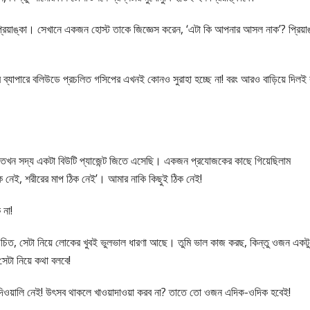
্রিয়াঙ্কা। সেখানে একজন হোস্ট তাকে জিজ্ঞেস করেন, ‘এটা কি আপনার আসল নাক’? প্রিয়াঙ
রির ব্যাপারে বলিউডে প্রচলিত গসিপের এখনই কোনও সুরাহা হচ্ছে না! বরং আরও বাড়িয়ে দিলই 
আমি তখন সদ্য একটা বিউটি প্যাজেন্ট জিতে এসেছি। একজন প্রযোজকের কাছে গিয়েছিলাম
 নেই, শরীরের মাপ ঠিক নেই’। আমার নাকি কিছুই ঠিক নেই!
 না!
 উচিত, সেটা নিয়ে লোকের খুবই ভুলভাল ধারণা আছে। তুমি ভাল কাজ করছ, কিন্তু ওজন একটু
েটা নিয়ে কথা বলবে!
 দিওয়ালি নেই! উৎসব থাকলে খাওয়াদাওয়া করব না? তাতে তো ওজন এদিক-ওদিক হবেই!