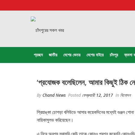
প্রচ্ছদ
জাতীয়
দেশের ভেতর
দেশের বাইরে
চাঁদপুর
ব্যবসা ব
‘প্রযোজক বলেছিলেন, আমার কিছুই ঠিক নে
By
Chand News
Posted
ফেব্রুয়ারী 12, 2017
In
বিনোদন
প্রিয়াঙ্কা চোপড়া বলিউডে আসার কয়েকদিনের মধ্যেই গুঞ্জন শোনা গ
নায়িকাসুলভ করিয়েছেন।
এ নিয়ে অবশ্য সরাসরি কেউ তাকে কোনও প্রশ্ন করেননি কোনওদিন, 