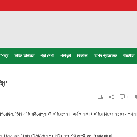
াণিজ্য
আইন আদালত
পড়া লেখা
খেলাধুলা
বিনোদন
বিশেষ প্রতিবেদন
রাজনীতি
ই!’
0
িয়েছিল, তিনি নাকি রাইনোপ্লাস্টি করিয়েছেন। অর্থাৎ সার্জারি করিয়ে নিজের নাকের মাপখানা
কিন্তু আমেরিকান টেলিভিশনে প্রশ্নটার মুখোমুখি হতেই হল প্রিয়াঙ্কাকে!