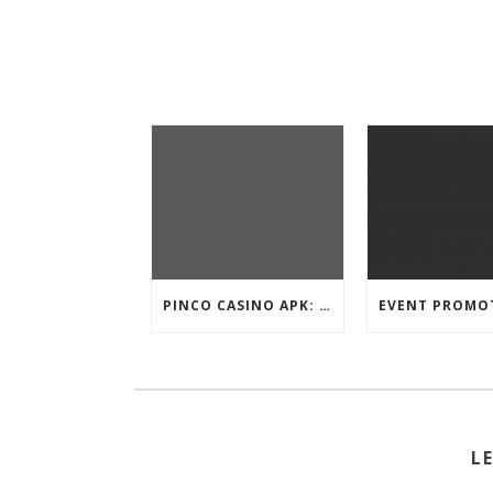
PINCO CASINO APK: OYUN SEÇIMLƏRININ İCMALI
L