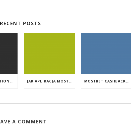
RECENT POSTS
EVENT PROMOTIONS AT HIGHEST PAYING ONLINE CASINOS WITH BEST RTP
JAK APLIKACJA MOSTBET WSPIERA UŻYTKOWNIKÓW ANDROIDA?
MOSTBET CASHBACK: HANGI OYUNLAR SIZI DAHA ÇOX QAZANA BILƏR?
EAVE A COMMENT